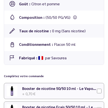
Goût :
Citron et pomme
Composition :
(50/50 PG/VG)
Taux de nicotine :
0 mg (Sans nicotine)
Conditionnement :
Flacon 50 ml
Fabriqué :
par Savourea
E-liquide
Pomme Citron
50 ml de la gamme
Le Petit Verger
Complétez votre commande
Booster de nicotine 50/50 10 ml - Le Vapoteur Discount
+ 0,70 €
Booster de nicotine Frais 50/50 10 ml - Le Vapoteur Discount