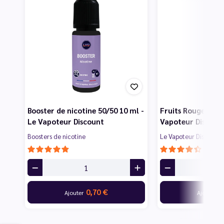
Booster de nicotine 50/50 10 ml -
Fruits Rouges 50 m
Le Vapoteur Discount
Vapoteur Discoun
Boosters de nicotine
Le Vapoteur Discount
0,70 €
7
Ajouter
Ajouter