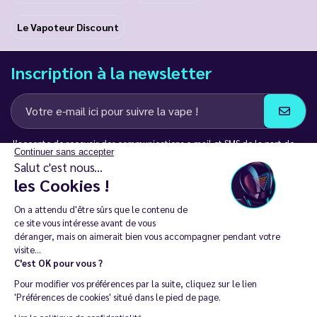
Le Vapoteur Discount
Inscription à la newsletter
J’accepte de recevoir des communications e-mail et SMS de la part de
Continuer sans accepter
LD Groupe
Salut c'est nous...
les Cookies !
Restez en contact
On a attendu d'être sûrs que le contenu de
ce site vous intéresse avant de vous
déranger, mais on aimerait bien vous accompagner pendant votre
visite...
C'est OK pour vous ?
La vente de cigarette électronique est interdite chez les moins de
Pour modifier vos préférences par la suite, cliquez sur le lien
18 ans. 🔞
'Préférences de cookies' situé dans le pied de page.
Copyright © 2014 - 2026 Le Vapoteur Discount - Tous droits