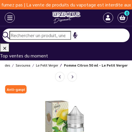
 pas | La vente de produits du vapotage est interdite aux moins 
0
Top ventes du moment
iquides
Savourea
Le Petit Verger
Pomme Citron 50 ml - Le Petit Verger
Anti-gaspi