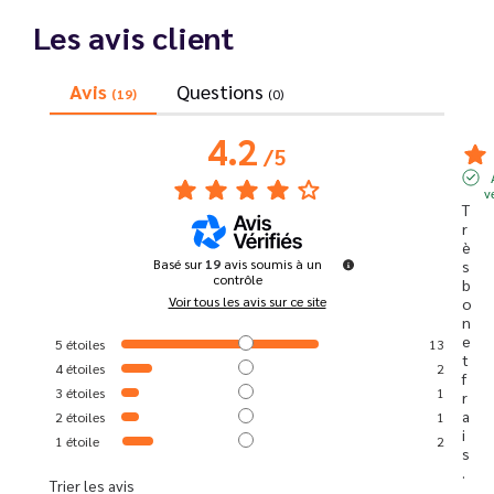
Les avis client
Avis
Questions
(19)
(0)
4.2
/
5
v
T
r
è
Basé sur
19
avis soumis à un
s 
contrôle
b
Voir tous les avis sur ce site
o
n 
e
5
étoiles
13
t 
4
étoiles
2
f
3
étoiles
1
r
a
2
étoiles
1
i
1
étoile
2
s
.
Trier les avis