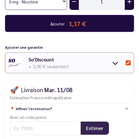
une performance optimale, il est conseillé d'utiliser un
clearomiseur adapté aux liquides riches en propylène glycol
afin de minimiser les fuites.
1,17 €
Ajouter
Ajouter une garantie
So'Discount
+ 3,90 €
seulement
🚀
Livraison
Mar. 11/08
Estimation France métropolitaine
📍
Affiner l'estimation*
Avec un code postal
Estimer