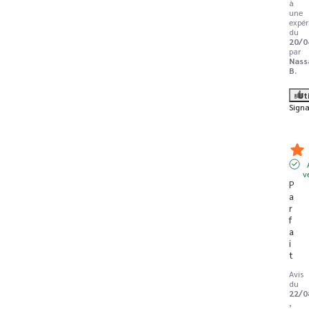
à
une
expér
du
20/0
par
Nass
B.
Ut
Signa
v
P
a
r
f
a
i
t
Avis
du
22/0
,