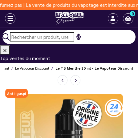
| La vente de produits du vapotage est interdite aux moins de 18
0
Top ventes du moment
scount
Le Vapoteur Discount
Le TB Menthe 10 ml - Le Vapoteur Discount
Anti-gaspi