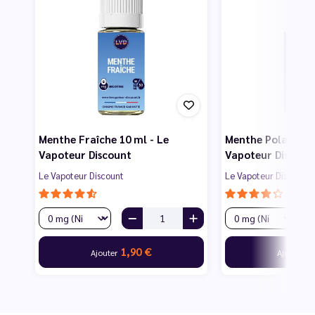
Menthe Fraîche 10 ml - Le
Menthe Polaire 10
Vapoteur Discount
Vapoteur Discoun
Le Vapoteur Discount
Le Vapoteur Discount
1,90 €
1
Ajouter
Ajouter