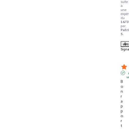
suite
à
une
expér
du
16/0
par
Patri
S.
Ut
Signa
v
B
o
n 
r
a
p
p
o
r
t 