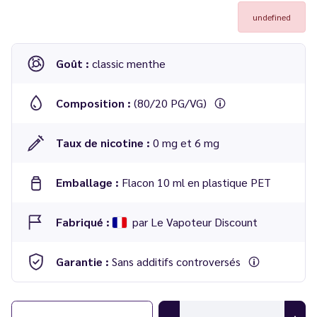
undefined
Goût :
classic menthe
Composition :
(80/20 PG/VG)
Taux de nicotine :
0 mg et 6 mg
Emballage :
Flacon 10 ml en plastique PET
Fabriqué :
par Le Vapoteur Discount
Garantie :
Sans additifs controversés
Notre e-liquide Le TB Menthe 10 ml, présentant une forte
concentration en PG, nécessite un équipement approprié. Pour