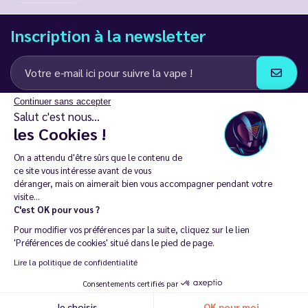
Inscription à la newsletter
Continuer sans accepter
J’accepte de recevoir des communications e-mail et SMS de la part de
Salut c'est nous...
LD Groupe
les Cookies !
Restez en contact
On a attendu d'être sûrs que le contenu de
ce site vous intéresse avant de vous
déranger, mais on aimerait bien vous accompagner pendant votre
visite...
C'est OK pour vous ?
La vente de cigarette électronique est interdite chez les moins de
Pour modifier vos préférences par la suite, cliquez sur le lien
18 ans. 🔞
'Préférences de cookies' situé dans le pied de page.
Copyright © 2014 - 2026 Le Vapoteur Discount - Tous droits
Lire la politique de confidentialité
réservés.
Consentements certifiés par
Vapoter aide à vivre sans tabac et sans dépendance à la nicotine. |
Je choisis
OK pour moi