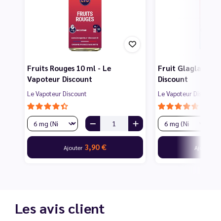
Fruits Rouges 10 ml - Le
Fruit Glagla 10 m
Vapoteur Discount
Discount
Le Vapoteur Discount
Le Vapoteur Discount
3,90 €
3
Ajouter
Ajouter
Les avis client