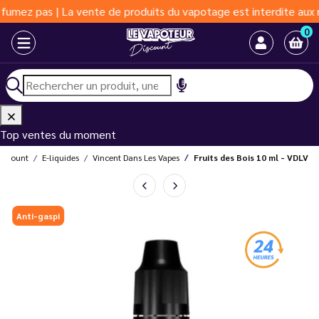
as | La vente de produits du vapotage est interdite aux moins de
0
Top ventes du moment
Discount
E-liquides
Vincent Dans Les Vapes
Fruits des Bois 10 ml - VDLV
Anti-gaspi