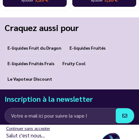
Ajouter
Ajouter
Craquez aussi pour
E-liquides Fruit du Dragon
E-liquides Fruités
E-liquides Fruités Frais
Fruity Cool
Le Vapoteur Discount
Inscription à la newsletter
Continuer sans accepter
J’accepte de recevoir des communications e-mail et SMS de la part de
Salut c'est nous...
LD Groupe