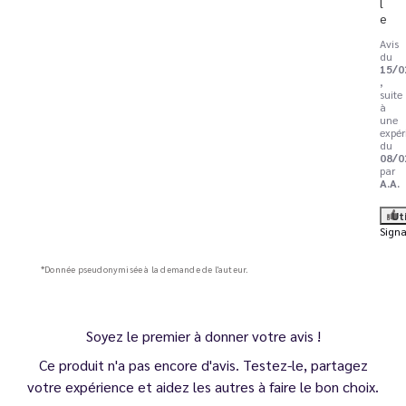
l
e
Avis
du
15/0
,
suite
à
une
expér
du
08/0
par
A.A.
Ut
Signa
*Donnée pseudonymisée à la demande de l'auteur.
Soyez le premier à donner votre avis !
Ce produit n'a pas encore d'avis. Testez-le, partagez
votre expérience et aidez les autres à faire le bon choix.