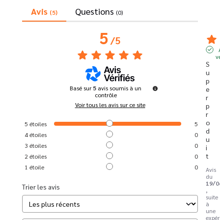
Avis
Questions
(5)
(0)
5
/
5
v
S
u
p
Basé sur
5
avis soumis à un
e
contrôle
r 
Voir tous les avis sur ce site
p
r
o
5
étoiles
5
d
4
étoiles
0
u
3
étoiles
0
i
t
2
étoiles
0
1
étoile
0
Avis
du
19/0
Trier les avis
,
suite
à
une
expér