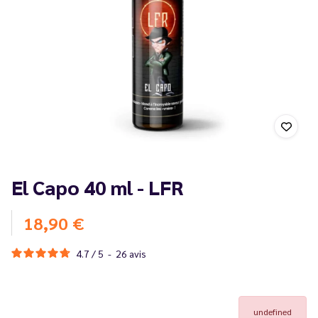
El Capo 40 ml - LFR
18,90 €
4.7
/
5
-
26
avis
undefined