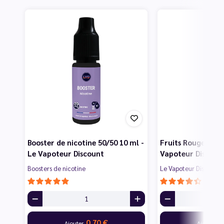
Booster de nicotine 50/50 10 ml -
Fruits Rouges 50 m
Le Vapoteur Discount
Vapoteur Discoun
Boosters de nicotine
Le Vapoteur Discount
0,70 €
7
Ajouter
Ajouter