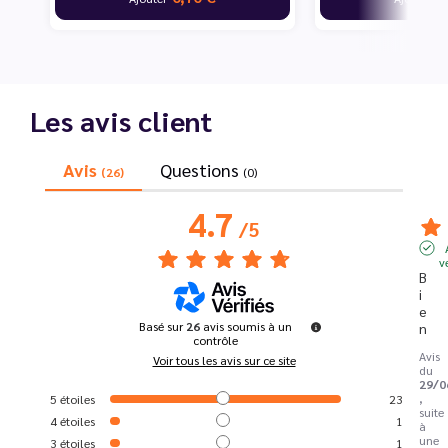
Les avis client
Avis
Questions
(26)
(0)
4.7
/
5
v
B
i
e
Basé sur
26
avis soumis à un
n
contrôle
Avis
Voir tous les avis sur ce site
du
29/0
,
5
étoiles
23
suite
4
étoiles
1
à
une
3
étoiles
1