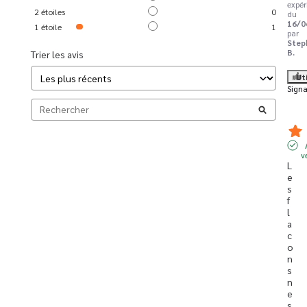
expér
2
étoiles
0
du
16/0
1
étoile
1
par
Step
B.
Trier les avis
Ut
Signa
v
L
e
s 
f
l
a
c
o
n
s 
n
e 
s