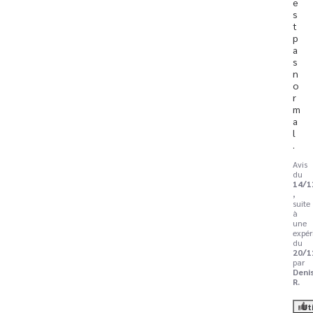
e
s
t 
p
a
s 
n
o
r
m
a
l
.
Avis
du
14/1
,
suite
à
une
expér
du
20/1
par
Deni
R.
Ut