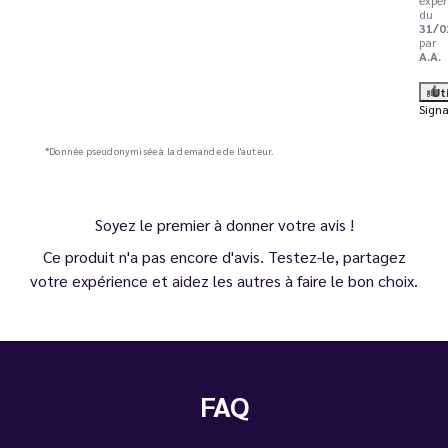
du
31/0
par
A.A.
Ut
Signa
*Donnée pseudonymisée à la demande de l'auteur.
Soyez le premier à donner votre avis !
Ce produit n'a pas encore d'avis. Testez-le, partagez
votre expérience et aidez les autres à faire le bon choix.
FAQ