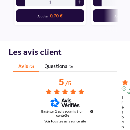
0,70 €
7
Ajouter
Ajouter
Les avis client
Avis
Questions
(2)
(0)
5
/
5
v
T
r
è
Basé sur
2
avis soumis à un
s 
contrôle
b
Voir tous les avis sur ce site
o
n 