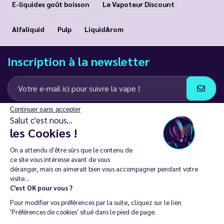
E-liquides goût boisson
Le Vapoteur Discount
Alfaliquid
Pulp
LiquidArom
Inscription à la newsletter
Continuer sans accepter
J’accepte de recevoir des communications e-mail et SMS de la part de
Salut c'est nous...
LD Groupe
les Cookies !
Restez en contact
On a attendu d'être sûrs que le contenu de
ce site vous intéresse avant de vous
déranger, mais on aimerait bien vous accompagner pendant votre
visite...
C'est OK pour vous ?
La vente de cigarette électronique est interdite chez les moins de
Pour modifier vos préférences par la suite, cliquez sur le lien
18 ans. 🔞
'Préférences de cookies' situé dans le pied de page.