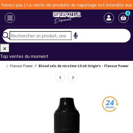
pas | La vente de produits du vapotage est interdite aux moins d
0
Top ventes du moment
des
Flavour Power
Blond sels de nicotine 10 ml Origin's - Flavour Power