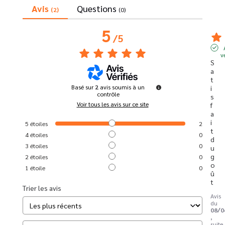
Avis
Questions
(2)
(0)
5
/
5
v
S
a
t
Basé sur
2
avis soumis à un
i
contrôle
s
Voir tous les avis sur ce site
f
a
i
5
étoiles
2
t 
4
étoiles
0
d
3
étoiles
0
u 
g
2
étoiles
0
o
1
étoile
0
û
t
Trier les avis
Avis
du
08/0
,
suite