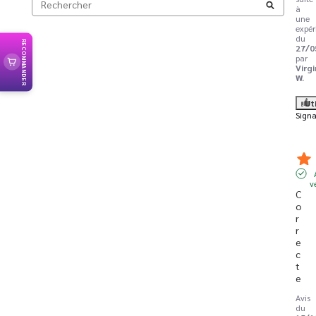
à
une
expér
du
RECOMMANDER
27/0
par
Virgi
W.
Ut
Signa
v
C
o
r
r
e
c
t
e
Avis
du