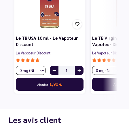
Le TB USA 10 ml - Le Vapoteur
Le TB Virginia 10 
Discount
Vapoteur Discoun
Le Vapoteur Discount
Le Vapoteur Discount
1,90 €
1
Ajouter
Ajouter
Les avis client