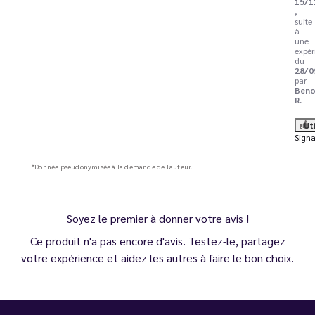
15/1
,
suite
à
une
expér
du
28/0
par
Beno
R.
Ut
Signa
*Donnée pseudonymisée à la demande de l'auteur.
Soyez le premier à donner votre avis !
Ce produit n'a pas encore d'avis. Testez-le, partagez
votre expérience et aidez les autres à faire le bon choix.