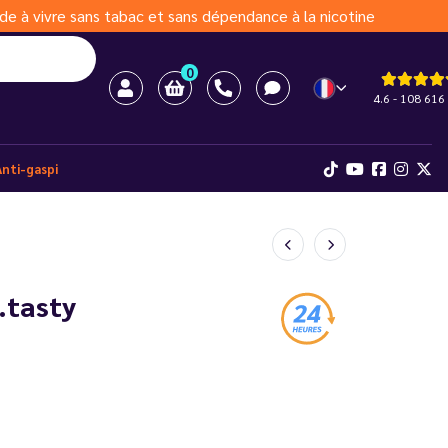
de à vivre sans tabac et sans dépendance à la nicotine
0
4.6 - 108 616 
Anti-gaspi
E.tasty