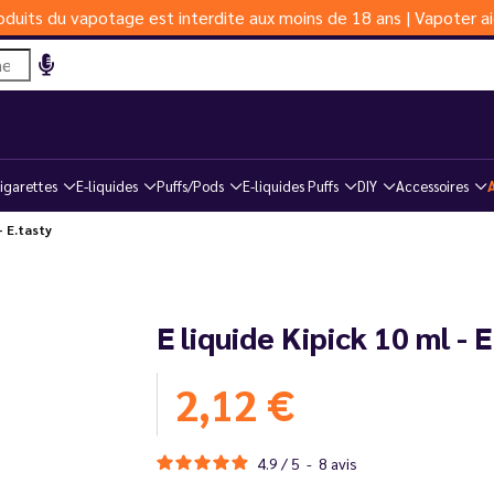
duits du vapotage est interdite aux moins de 18 ans | Vapoter ai
igarettes
E-liquides
Puffs/Pods
E-liquides Puffs
DIY
Accessoires
- E.tasty
E liquide Kipick 10 ml - 
2,12 €
4.9
/
5
-
8
avis