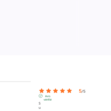
5
/
5
Avis
vérifié
S
u