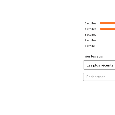
5
étoiles
4
étoiles
3
étoiles
2
étoiles
1
étoile
Trier les avis