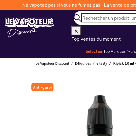
Ne vapotez pas si vous ne fumez pas | La vente de pro
Top ventes du moment
Sélection
Top Marques
E-c
Le Vapoteur Discount
E-liquides
e.tasty
Kipick 10 ml 
Anti-gaspi