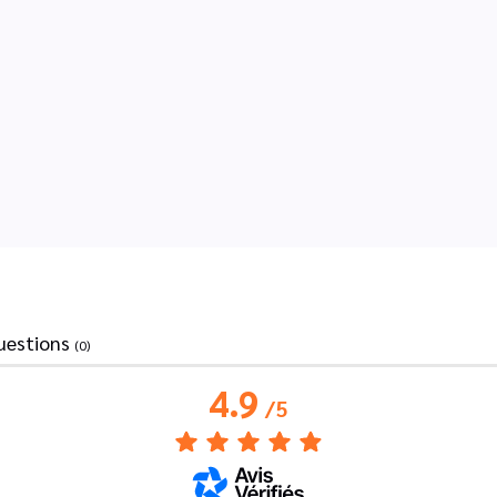
uestions
(0)
4.9
/
5