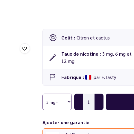
Goût :
Citron et cactus
Taux de nicotine :
3 mg, 6 mg et
12 mg
Fabriqué :
par E.Tasty
E-liquide Kipick 10 ml - E-tasty
Ajouter une garantie