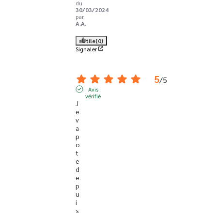
du
30/03/2024
par
A.A.
Utile
(0)
Signaler
5
/
5
Avis
vérifié
J
e 
v
a
p
o
t
e 
d
e
p
u
i
s 