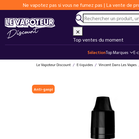
Ne vapotez pas si vous ne fumez pas | La vente de pro
Top ventes du moment
Sélection
Top Marques
E-c
Le Vapoteur Discount
E-liquides
Vincent Dans Les Vapes
Anti-gaspi