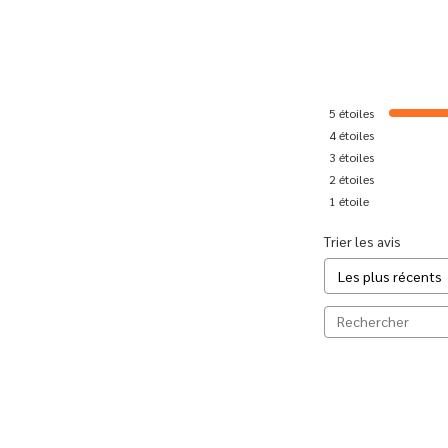
5
étoiles
4
étoiles
3
étoiles
2
étoiles
1
étoile
Trier les avis