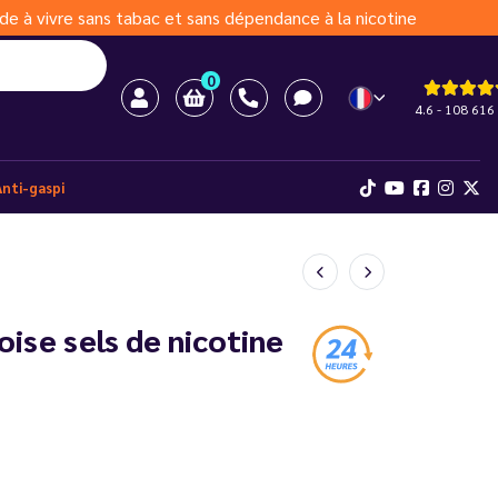
de à vivre sans tabac et sans dépendance à la nicotine
0
4.6 - 108 616 
Anti-gaspi
ise sels de nicotine