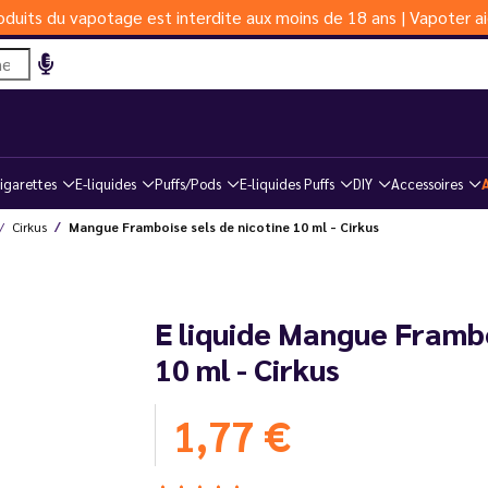
duits du vapotage est interdite aux moins de 18 ans | Vapoter ai
igarettes
E-liquides
Puffs/Pods
E-liquides Puffs
DIY
Accessoires
Cirkus
Mangue Framboise sels de nicotine 10 ml - Cirkus
E liquide Mangue Frambo
10 ml - Cirkus
1,77 €