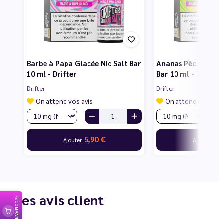
Barbe à Papa Glacée Nic Salt Bar
Ananas Pêche Man
10 ml - Drifter
Bar 10 ml - Drifte
Drifter
Drifter
On attend vos avis
On attend vos av
5,90 €
5
Ajouter
Ajouter
Les avis client
RECOMMANDER