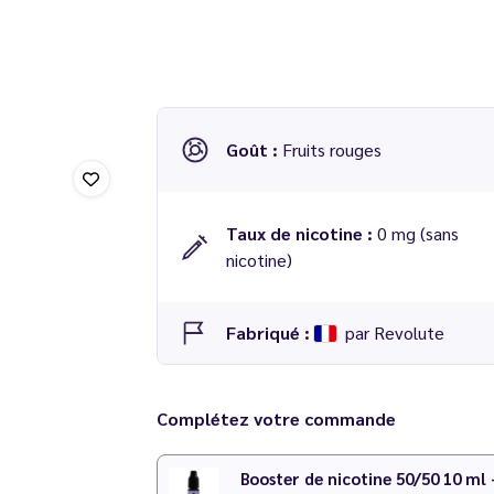
Goût :
Fruits rouges
Taux de nicotine :
0 mg (sans
nicotine)
Fabriqué :
par Revolute
Concentré Fruits rouges de la gamme Revo
Complétez votre commande
Dosage conseillé
: 10 % dans une base 50/50
Temps de maturation
:
2 et 3 jours
Booster de nicotine 50/50 10 ml