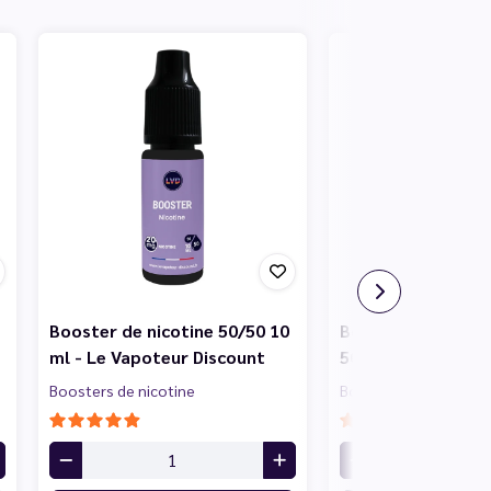
Booster de nicotine 50/50 10
Booster de nicotin
ml - Le Vapoteur Discount
50/50 10 ml - Le 
Boosters de nicotine
Boosters de nicotine