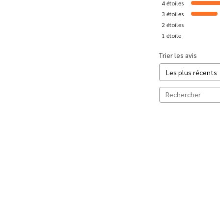
4
étoiles
3
étoiles
2
étoiles
1
étoile
Trier les avis