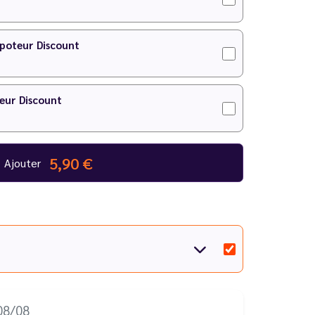
 notre
calculateur DIY
.
apoteur Discount
eur Discount
5,90 €
Ajouter
08/08