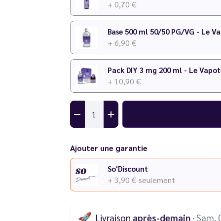
+ 0,70 €
Pour plus de détails sur le dosage, consultez
Base 500 ml 50/50 PG/VG - Le V
+ 6,90 €
Pack DIY 3 mg 200 ml - Le Vapot
+ 10,90 €
Ajouter une garantie
So'Discount
+ 3,90 €
seulement
🚀
Livraison
après-demain
· Sam. 