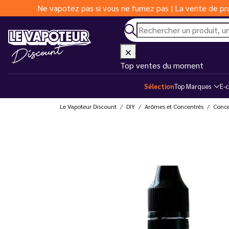
Ne vapotez pas si vous ne fumez pas | La vente de pro
Top ventes du moment
Sélection
Top Marques
E-c
Le Vapoteur Discount
DIY
Arômes et Concentrés
Conce