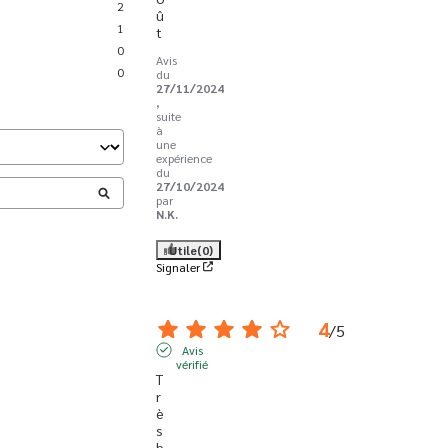
2
û
1
t
0
Avis
0
du
27/11/2024
,
suite
à
une
expérience
du
27/10/2024
par
N.K.
Utile
(0)
Signaler
4
/
5
Avis
vérifié
T
r
è
s 
b