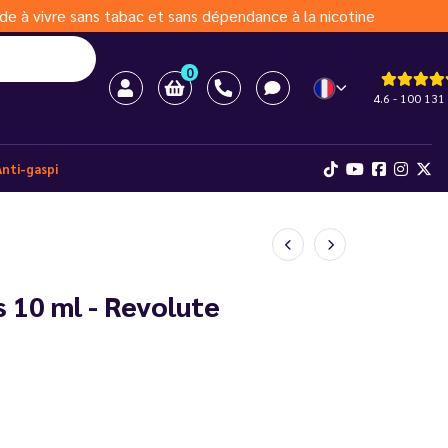
de à vivre sans tabac et sans dépendance à la nicotine
0
4.6 - 100 131 
Anti-gaspi
 10 ml - Revolute