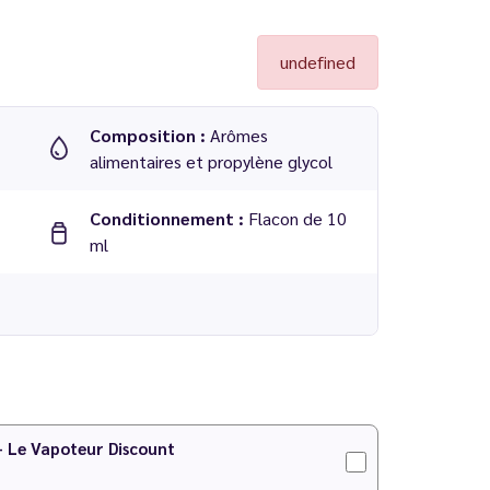
undefined
Composition :
Arômes
alimentaires et propylène glycol
Conditionnement :
Flacon de 10
ml
iquides
PG/VG
 - Le Vapoteur Discount
IY
pour faire votre préparation !