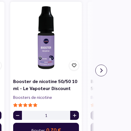
Booster de nicotine 50/50 10
Booster de nicotin
ml - Le Vapoteur Discount
50/50 10 ml - Le 
Boosters de nicotine
Boosters de nicotine
0,70 €
0,
Ajouter
Ajouter