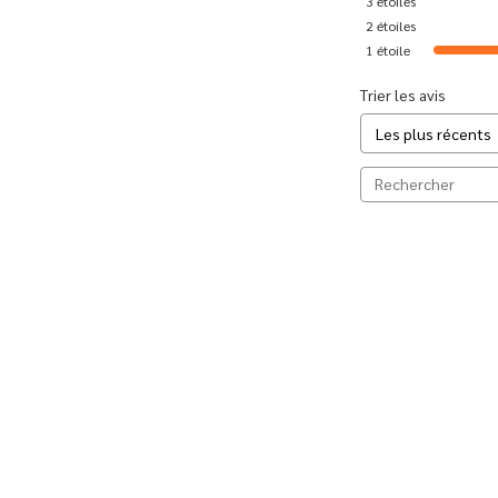
3
étoiles
2
étoiles
1
étoile
Trier les avis