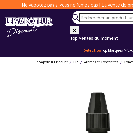
Ne vapotez pas si vous ne fumez pas | La vente de pro
Top ventes du moment
Sélection
Top Marques
E-c
Le Vapoteur Discount
DIY
Arômes et Concentrés
Conce