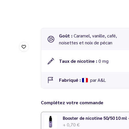
Goût :
Caramel, vanille, café,
noisettes et noix de pécan
Taux de nicotine :
0 mg
Fabriqué :
par A&L
Concentré Panda Wan 10 ml – Arômes et L
Complétez votre commande
Dosage conseillé
: 6 % dans une base 50/50 
Temps de maturation
: 1 semaine
Booster de nicotine 50/50 10 ml
+ 0,70 €
N'hésitez pas à consulter notre
calculateur D