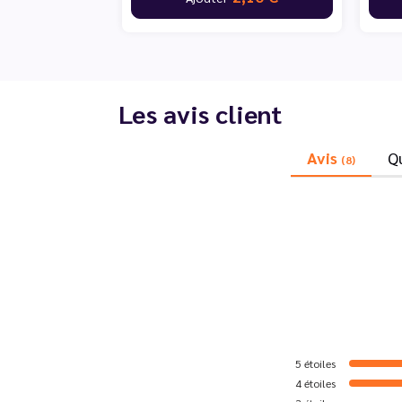
Les avis client
Avis
Q
(8)
5
étoiles
4
étoiles