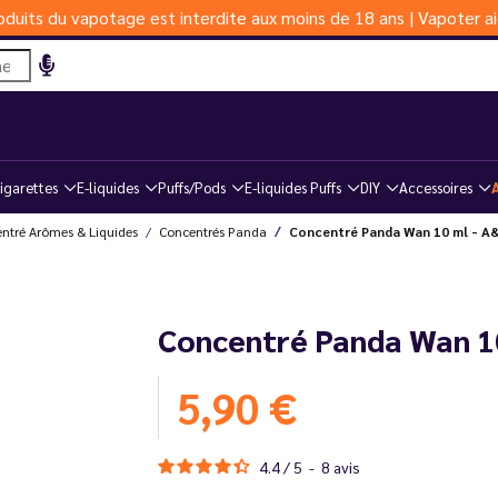
duits du vapotage est interdite aux moins de 18 ans | Vapoter ai
igarettes
E-liquides
Puffs/Pods
E-liquides Puffs
DIY
Accessoires
ntré Arômes & Liquides
Concentrés Panda
Concentré Panda Wan 10 ml - A
Concentré Panda Wan 1
5,90 €
4.4
/
5
-
8
avis