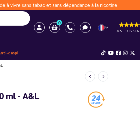
de à vivre sans tabac et sans dépendance à la nicotine
0
4.6 - 108 616 
Anti-gaspi
&L
0 ml - A&L