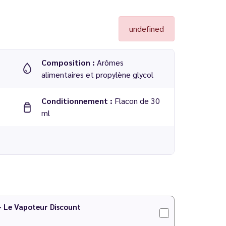
undefined
Composition :
Arômes
alimentaires et propylène glycol
Conditionnement :
Flacon de 30
ml
ns
PG/VG
 - Le Vapoteur Discount
DIY
pour faire votre préparation !