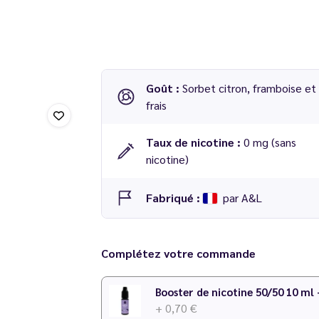
Goût :
Sorbet citron, framboise et
frais
Taux de nicotine :
0 mg (sans
nicotine)
Fabriqué :
par A&L
Concentré Frosted Boy 30 ml - Les Créatio
Complétez votre commande
Dosage conseillé
: 8 % dans une base 50/50 
Temps de maturation
: 2 à 7 jours
Booster de nicotine 50/50 10 ml
+ 0,70 €
N'hésitez pas à consulter notre
calculateur 