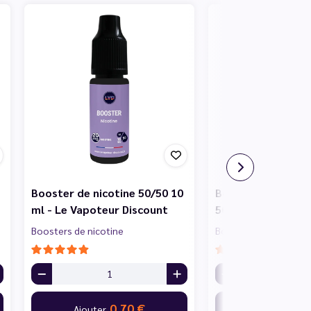
Booster de nicotine 50/50 10
Booster de nicotin
ml - Le Vapoteur Discount
50/50 10 ml - Le 
Boosters de nicotine
Boosters de nicotine
0,70 €
0,
Ajouter
Ajouter