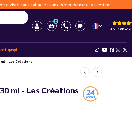
de à vivre sans tabac et sans dépendance à la nicotine
0
4.6 - 108 616 
Anti-gaspi
ml - Les Créations
0 ml - Les Créations