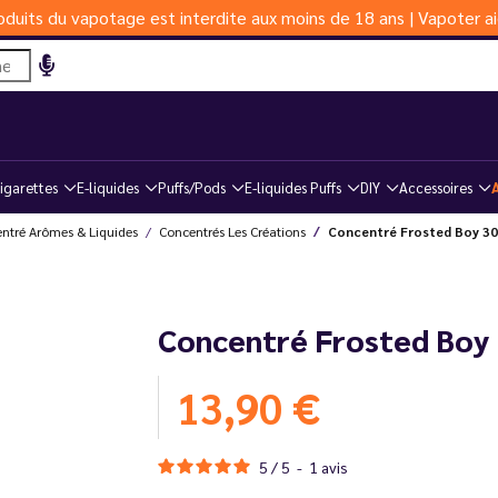
duits du vapotage est interdite aux moins de 18 ans | Vapoter ai
igarettes
E-liquides
Puffs/Pods
E-liquides Puffs
DIY
Accessoires
ntré Arômes & Liquides
Concentrés Les Créations
Concentré Frosted Boy 30 
Concentré Frosted Boy 3
13,90 €
5
/
5
-
1
avis