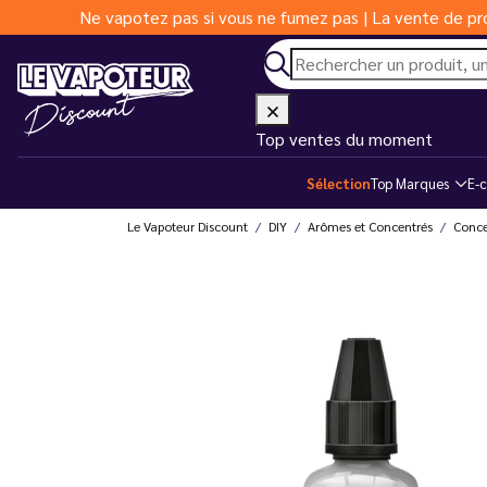
Ne vapotez pas si vous ne fumez pas | La vente de pro
Top ventes du moment
Sélection
Top Marques
E-c
Le Vapoteur Discount
DIY
Arômes et Concentrés
Conce