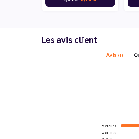
Les avis client
Avis
Q
(1)
5
étoiles
4
étoiles