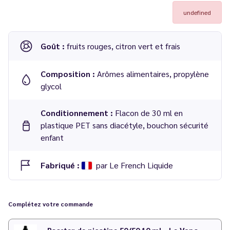
undefined
Goût :
fruits rouges, citron vert et frais
Composition :
Arômes alimentaires, propylène
glycol
Conditionnement :
Flacon de 30 ml en
plastique PET sans diacétyle, bouchon sécurité
enfant
Fabriqué :
par Le French Liquide
Concentré Berry Mix 30 ml Polaris - Le French Liquide
Complétez votre commande
Dosage conseillé
: 15 % dans une base 50/50 PG/VG
Temps de maturation
: 4 à 6 jours