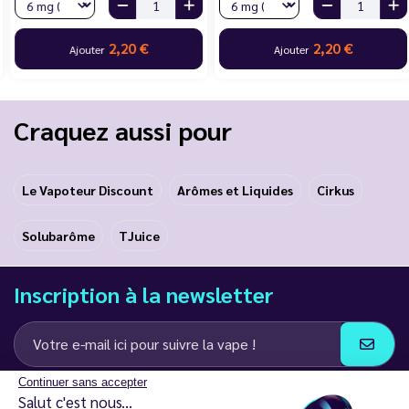
2,20 €
2,20 €
Ajouter
Ajouter
Craquez aussi pour
Le Vapoteur Discount
Arômes et Liquides
Cirkus
Solubarôme
TJuice
Inscription à la newsletter
Continuer sans accepter
J’accepte de recevoir des communications e-mail et SMS de la part de
Salut c'est nous...
LD Groupe