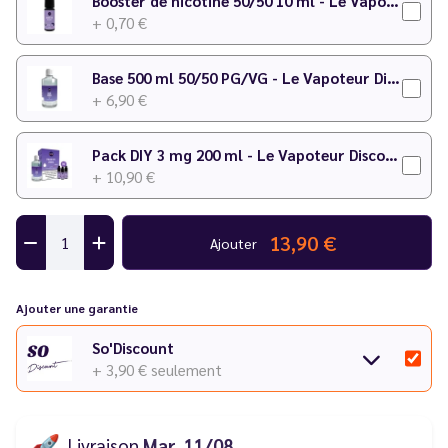
Booster de nicotine 50/50 10 ml - Le Vapoteur Discount
+ 0,70 €
Pour plus de détails sur le dosage, consultez notre
calculateur
DIY
.
Base 500 ml 50/50 PG/VG - Le Vapoteur Discount
+ 6,90 €
Pack DIY 3 mg 200 ml - Le Vapoteur Discount
+ 10,90 €
13,90 €
Ajouter
Ajouter une garantie
So'Discount
+ 3,90 €
seulement
🚀
Livraison
Mar. 11/08