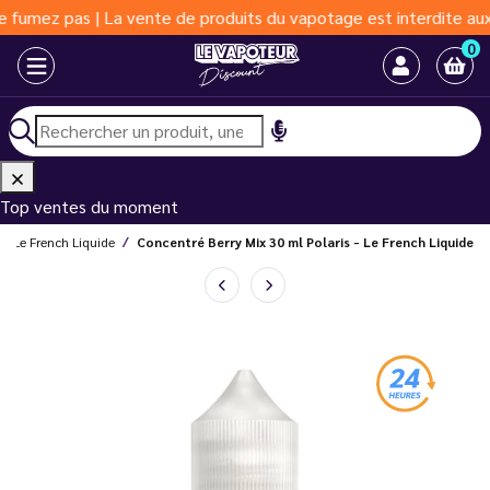
z pas | La vente de produits du vapotage est interdite aux moins
0
Top ventes du moment
s Le French Liquide
Concentré Berry Mix 30 ml Polaris - Le French Liquide