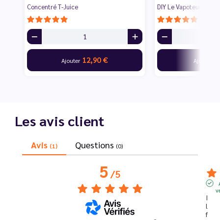
Concentré T-Juice
DIY Le Vapoteur Disco
12,90 €
9
Ajouter
Ajouter
Les avis client
Avis
Questions
(1)
(0)
5
/
5
v
I
l 
f