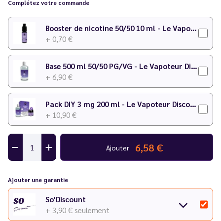
Complétez votre commande
Dosage conseillé
: 10 % dans une base 50/50 PG/VG
Temps de maturation
: 2 à 7 jours
Booster de nicotine 50/50 10 ml - Le Vapoteur Discount
+ 0,70 €
Pour plus de détails sur le dosage, consultez notre
calculateur
DIY
.
Base 500 ml 50/50 PG/VG - Le Vapoteur Discount
+ 6,90 €
Pack DIY 3 mg 200 ml - Le Vapoteur Discount
+ 10,90 €
6,58 €
Ajouter
Ajouter une garantie
So'Discount
+ 3,90 €
seulement