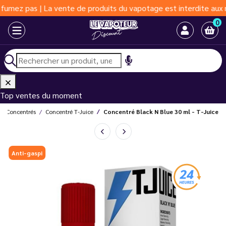
 pas | La vente de produits du vapotage est interdite aux moins 
0
Top ventes du moment
et Concentrés
Concentré T-Juice
Concentré Black N Blue 30 ml - T-Juice
Anti-gaspi