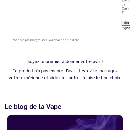
par
Cari
F.
Ut
Signa
*Donnée pseudonymisée à la demande de l'auteur.
Soyez le premier à donner votre avis !
Ce produit n'a pas encore d'avis. Testez-le, partagez
votre expérience et aidez les autres à faire le bon choix.
Le blog de la Vape