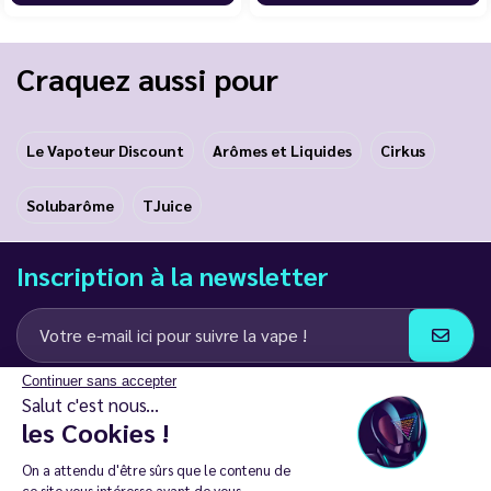
Craquez aussi pour
Le Vapoteur Discount
Arômes et Liquides
Cirkus
Solubarôme
TJuice
Inscription à la newsletter
Continuer sans accepter
J’accepte de recevoir des communications e-mail et SMS de la part de
Salut c'est nous...
LD Groupe
les Cookies !
Restez en contact
On a attendu d'être sûrs que le contenu de
ce site vous intéresse avant de vous