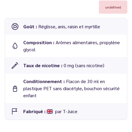
undefined
Goût :
Réglisse, anis, raisin et myrtille
Composition :
Arômes alimentaires, propylène
glycol
Taux de nicotine :
0 mg (sans nicotine)
Conditionnement :
Flacon de 30 ml en
plastique PET sans diacétyle, bouchon sécurité
enfant
Fabriqué :
par T-Juice
Arôme concentré
Black N Blue 30 ml
de chez
T-Juice