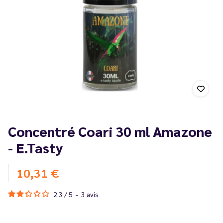
Concentré Coari 30 ml Amazone
- E.Tasty
10,31 €
2.3
/
5
-
3
avis