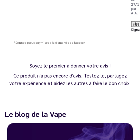
27/1
par
A.A.
Ut
Signa
*Donnée pseudonymisée à la demande de l'auteur.
Soyez le premier à donner votre avis !
Ce produit n'a pas encore d'avis. Testez-le, partagez
votre expérience et aidez les autres à faire le bon choix.
Le blog de la Vape