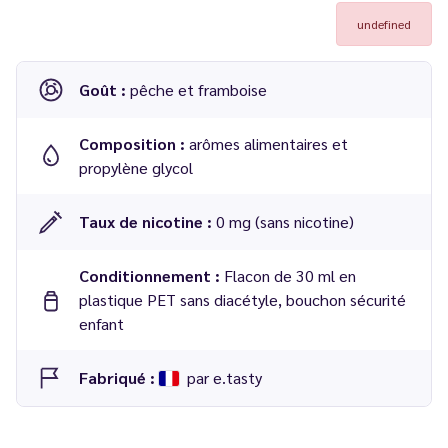
undefined
Goût :
pêche et framboise
Composition :
arômes alimentaires et
propylène glycol
Taux de nicotine :
0 mg (sans nicotine)
Conditionnement :
Flacon de 30 ml en
plastique PET sans diacétyle, bouchon sécurité
enfant
Fabriqué :
par e.tasty
Dosage conseillé
: 10 % dans une base 50/50 PG/VG