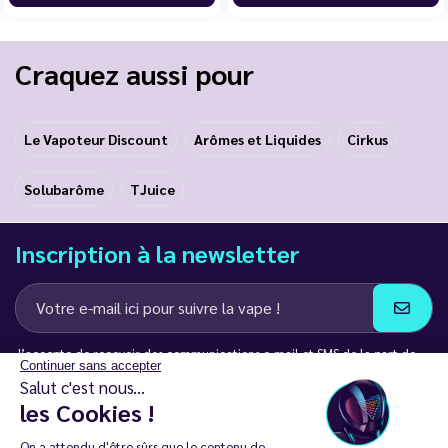
Craquez aussi pour
Le Vapoteur Discount
Arômes et Liquides
Cirkus
Solubarôme
TJuice
Inscription à la newsletter
J’accepte de recevoir des communications e-mail et SMS de la part de
Continuer sans accepter
LD Groupe
Salut c'est nous...
les Cookies !
Restez en contact
On a attendu d'être sûrs que le contenu de