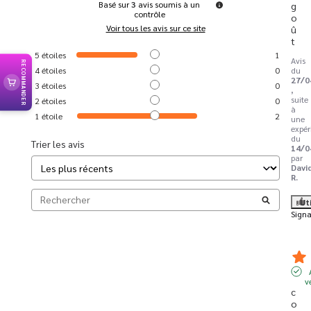
Basé sur
3
avis soumis à un
g
contrôle
o
Voir tous les avis sur ce site
û
t
5
étoiles
1
Avis
RECOMMANDER
4
étoiles
0
du
27/0
3
étoiles
0
,
suite
2
étoiles
0
à
1
étoile
2
une
expér
du
Trier les avis
14/0
par
Davi
R.
Ut
Signa
v
c
o