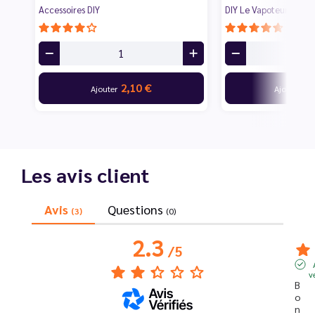
Accessoires DIY
DIY Le Vapoteur Disco
2,10 €
10
Ajouter
Ajouter
Les avis client
Avis
Questions
(3)
(0)
2.3
/
5
v
B
o
n 