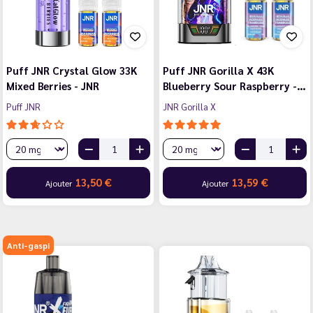
Puff JNR Crystal Glow 33K
Puff JNR Gorilla X 43K
Mixed Berries - JNR
Blueberry Sour Raspberry -…
Puff JNR
JNR Gorilla X
13,50 €
13,59 €
Ajouter
Ajouter
Anti-gaspi