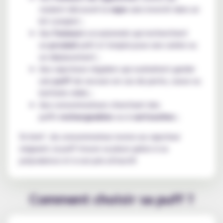
veulent découvrir la
vape
sans investir dans un
kit complet ;
Aux
fumeurs
occasionnels qui recherchent
un
produit
prêt à l’emploi pour une soirée ou
un déplacement ;
Aux vapoteurs réguliers qui souhaitent garder
une
puff
de secours en cas de perte, casse ou
batterie vidée ;
Aux consommateurs cherchant des
puffs
rechargeables
ou à
cartouches
;
En bref : du consommateur novice au vapoteur
exigeant, la puff trouve sa place grâce à sa
polyvalence et à son prix attractif.
Comment choisir sa puff ?