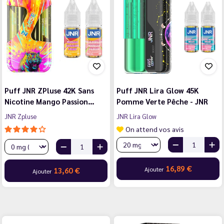
Puff JNR ZPluse 42K Sans
Puff JNR Lira Glow 45K
Nicotine Mango Passion…
Pomme Verte Pêche - JNR
JNR Zpluse
JNR Lira Glow
On attend vos avis
16,89 €
Ajouter
13,60 €
Ajouter