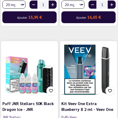
15,95 €
16,65 €
Ajouter
Ajouter
Puff JNR Stellarc 50K Black
Kit Veev One Extra
Dragon Ice - JNR
Blueberry X 2 ml - Veev One
JNR Stellarc
Puffs Veev