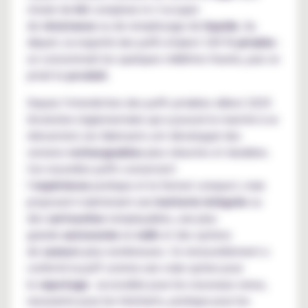
choisir de
kit
complexe ni s’occuper
de
résistance
ou de remplissage de
liquide
. Au
départ, la majorité des puffs étaient 100 %
jetable
:
on consommait les quelques millilitres fournis, puis on
jetait le
produit
.
Depuis l’interdiction des puffs jetables début 2025
(évolution règlementaire qui a poussé le marché à se
réinventer), les fabricants ont développé des
versions
rechargeables
plus robustes et durables.
Ces nouvelles puffs conservent
l’
expérience
pratique et le format compact, mais
proposent maintenant une
batterie intégrée
ou
des
cartouches
remplaçables, une plus
grande
autonomie
en
mAh
et des options
de
saveurs
plus nombreuses. Ce renouvellement a
conforté la puff comme une vraie option pour
le
vapotage
: accessible pour les nouveaux venus,
rassurante pour les hésitants, pratique pour les