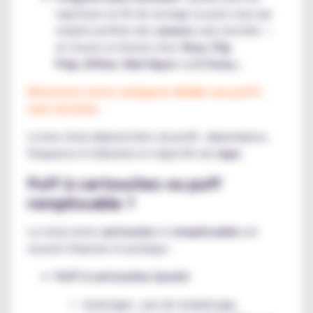
vapoteurs en fin de sevrage ou pour ceux qui
veulent profiter des
saveurs
sans nicotine —
on trouve ce format chez
Vuse
,
Flip
Pulp
,
Elfbar
,
Kiwi Vapor
ou
E.Tasty ;
Découvrez notre catégorie dédiée aux puffs
sans nicotine
.
Le bon choix dépend donc du profil : dépendance,
fréquence d’utilisation et objectifs de
vape
.
Puff à cartouches ou puff
remplissable ?
Le choix entre
cartouche
et
remplissable
est
souvent financier et pratique :
Puff à cartouches (pods)
Avantages : pas de remplissage,