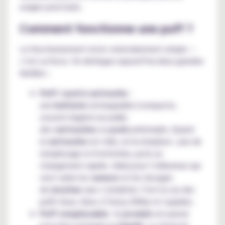
usages ponctuels.
Comment fonctionne une puff ?
Le fonctionnement reste volontairement simple —
c’est sa force. On distingue aujourd’hui deux grandes
familles :
Puff / pod à cartouche
:
une
batterie
rechargeable (compacte,
souvent légère) accueille
des
cartouches
ou
pods
préremplis. Quand
la
cartouche
est vide, on la remplace : pas de
remplissage ni d’entretien, juste un
changement rapide. Idéal pour l’utilisateur qui
veut varier les
saveurs
et les dosages
de
nicotine
sans s’embêter. C'est la cas des
puffs Vuse, Veev, E.Tasty, ElfBar et Liquideo.
Puff remplissable
: le
produit
est pensé