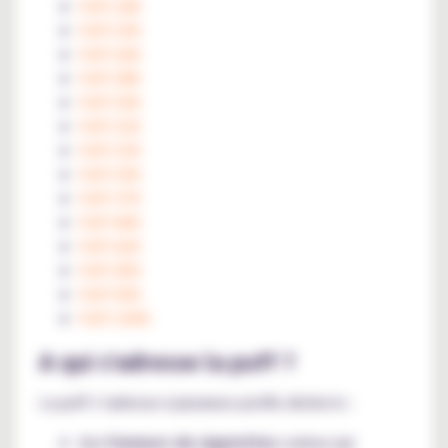
Puff 24K
Puff 25K
Puff 26K
Puff 28K
Puff 30K
Puff 32K
Puff 33K
Puff 35K
Puff 37K
Puff 40K
Puff 42K
Puff 45K
Puff 50K
Puff 100K
A qui s'adresse la puff ?
La puff s’adresse à plusieurs profils distincts :
Aux
fumeurs de cigarettes
curieux qui