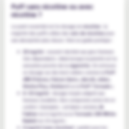
Puff sans nicotine ou avec
nicotine ?
Le point essentiel est le dosage en
nicotine
: la
majorité des puffs utilise des
sels de nicotine
pour
une absorption plus douce. Voici un guide pratique :
20 mg/ml
: souvent destiné aux gros fumeurs
très dépendants. Idéal lorsque la priorité est la
sensation proche de la
cigarette
. On retrouve
ce dosage sur des best-sellers comme la
Puff
JNR (Falcon, Falcon Gem+, AeroX, Joker,
Shisha Plus, Stellarc)
ou la
Puff Tornado ;
6–10 mg/ml
: dosage moyen adapté aux
fumeurs modérés. Bon compromis entre hit et
confort. Exemples : certaines versions
Al
Fakher
en 6 mg/ml ou la
Tornado 15K White
Rabbit
en 10 mg/ml ;
0 mg/ml (sans nicotine)
: parfait pour les