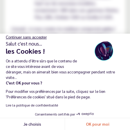
Sauf sur de nouveaux modèles,
notamment JNR dans ses gammes Shisha
Plus 28K, Stellarc 50K ou Gorilla X 43K.
Conseil : si vous voulez le meilleur compromis
prix /
produits / autonomie
, regardez la
quantité
de
Continuer sans accepter
liquide embarquée et la capacité en
mAh
de
Salut c'est nous...
les Cookies !
la
batterie
.
On a attendu d'être sûrs que le contenu de
ce site vous intéresse avant de vous
Puff JNR : la puff remplissable
déranger, mais on aimerait bien vous accompagner pendant votre
visite...
et rechargeable
C'est OK pour vous ?
Pour modifier vos préférences par la suite, cliquez sur le lien
'Préférences de cookies' situé dans le pied de page.
Les
puffs JNR
se sont fait connaître par leur
Lire la politique de confidentialité
simplicité. Conçues pour être
rechargeables
, elles
Consentements certifiés par
embarquent un réservoir généreux (souvent 10 ml) et
Je choisis
OK pour moi
Recommander ma dernière commande
des
batteries
robustes, offrant des milliers de