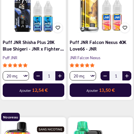
Puff JNR Shisha Plus 28K
Puff JNR Falcon Nexus 40K
Blue Shigeri - JNR x Fighter…
Love66 - JNR
Puff JNR
JNR Falcon Nexus
12,54 €
13,50 €
Ajouter
Ajouter
Nouveau