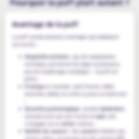
Pourquoi la puff plait autant ?
Avantage de la puff
La puff cumule plusieurs avantages qui expliquent
son succès :
Simplicité extrême
: pas de manipulation
technique, pas besoin de régler la puissance,
pas de remplissage compliqué — la puff est
prête ;
Pratique
et nomade : petit format, faible
entretien, idéale en sortie ou pour un week-end
;
Sécurité psychologique
: produit
éphémère
,
rassurant pour qui veut tester la
vape
sans
s’engager sur un
achat
coûteux ;
Variété de saveurs
: des
saveurs
fruitées aux
classics tabac, en passant par des versions
ICE.