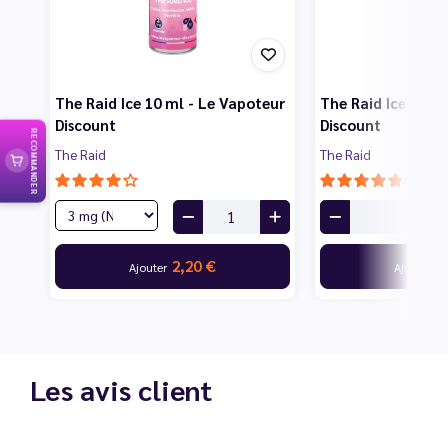
The Raid Ice 10 ml - Le Vapoteur
The Raid Ice 50 m
Discount
Discount
RECOMMANDER
The Raid
The Raid
2,20 €
7
Ajouter
Ajouter
Les avis client