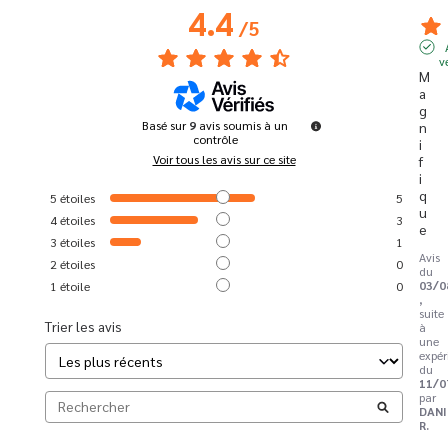
4.4
/
5
v
M
a
g
Basé sur
9
avis soumis à un
n
contrôle
i
Voir tous les avis sur ce site
f
i
q
5
étoiles
5
u
4
étoiles
3
e
3
étoiles
1
Avis
2
étoiles
0
du
03/0
1
étoile
0
,
suite
Trier les avis
à
une
expér
du
11/0
par
DANI
R.