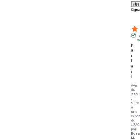
Ut
Signa
v
p
a
r
f
a
i
t
Avis
du
27/0
,
suite
à
une
expér
du
12/0
par
Rosa
M.