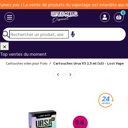
s | La vente de produits du vapotage est interdite aux moins de 
0
Top ventes du moment
s
Cartouches vides pour Pods
Cartouches Ursa V3 2.5 ml (x3) - Lost Vape