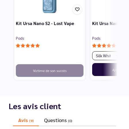
Kit Ursa Nano S2 - Lost Vape
Kit Ursa Nano 3 -
Pods
Pods
14
Ajouter
Victime de son succès
Les avis client
Avis
Questions
(9)
(0)