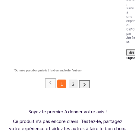
,
suite
à
une
expér
du
09/0
par
Jérô
M.
Ut
Signa
*Donnée pseudonymisée à la demande de l'auteur.
1
2
Soyez le premier à donner votre avis !
Ce produit n'a pas encore d'avis. Testez-le, partagez
votre expérience et aidez les autres à faire le bon choix.