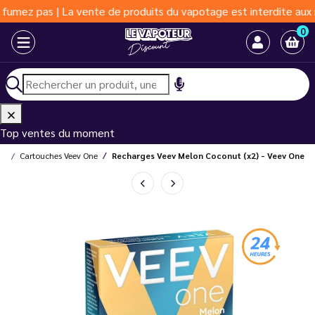
as | La vente de produits du vapotage est interdite aux moins de
0
Top ventes du moment
es
Cartouches Veev One
Recharges Veev Melon Coconut (x2) - Veev One