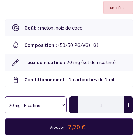
undefined
Goût :
melon, noix de coco
Composition :
(50/50 PG/VG)
Taux de nicotine :
20 mg (sel de nicotine)
Conditionnement :
2 cartouches de 2 ml
Cartouches recharges Melon Coconut x2 - Veev One
Compatibilité :
kit veev one
Nombre de bouffées :
1000 bouffées par cartouche
7,20 €
Ajouter