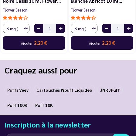
Noire Cassis 10 ml Flower…
Blanche Abricot 10 ml…
Flower Season
Flower Season
2,20 €
2,20 €
Ajouter
Ajouter
Craquez aussi pour
Puffs Veev
Cartouches Wpuff Liquideo
JNR JPuff
Puff 100K
Puff 10K
Inscription à la newsletter