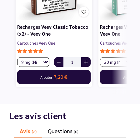
Recharges Veev Classic Tobacco
Recharges Veev Bl
(x2) - Veev One
Veev One
Cartouches Veev One
Cartouches Veev One
7,20 €
7
Ajouter
Ajouter
Les avis client
Avis
Questions
(6)
(0)