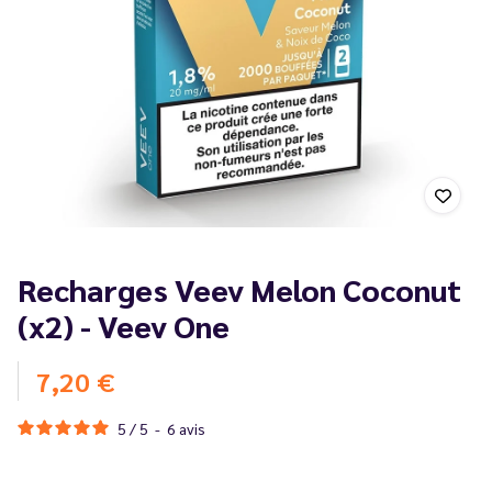
Recharges Veev Melon Coconut
(x2) - Veev One
7,20 €
5
/
5
-
6
avis