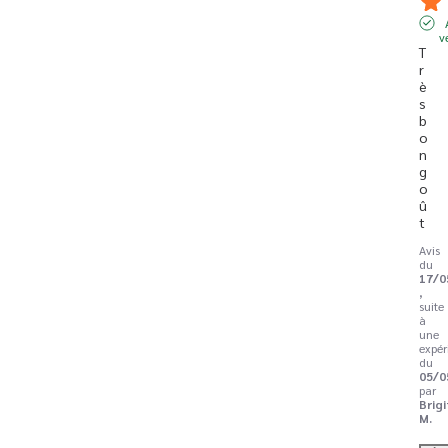
v
T
r
è
s 
b
o
n 
g
o
û
t
Avis
du
17/0
,
suite
à
une
expér
du
05/0
par
Brig
M.