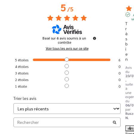
5
/
5
v
T
r
è
Basé sur
6
avis soumis à un
s 
contrôle
b
Voir tous les avis sur ce site
i
e
n
5
étoiles
6
4
étoiles
0
Avis
du
3
étoiles
0
20/0
2
étoiles
0
,
suite
1
étoile
0
à
une
expér
Trier les avis
du
06/0
par
Rusz
N.
Ut
Signa