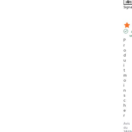
Ut
Signa
v
P
r
o
d
u
i
t 
m
o
i
n
s 
c
h
e
r
Avis
du
25/0