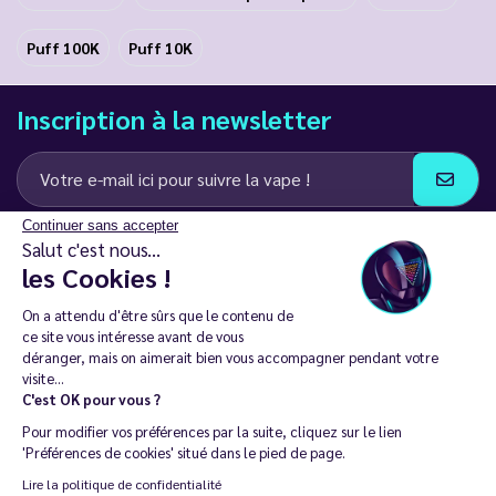
Puff 100K
Puff 10K
Inscription à la newsletter
Continuer sans accepter
J’accepte de recevoir des communications e-mail et SMS de la part de
Salut c'est nous...
LD Groupe
les Cookies !
Restez en contact
On a attendu d'être sûrs que le contenu de
ce site vous intéresse avant de vous
déranger, mais on aimerait bien vous accompagner pendant votre
visite...
C'est OK pour vous ?
La vente de cigarette électronique est interdite chez les moins de
Pour modifier vos préférences par la suite, cliquez sur le lien
18 ans. 🔞
'Préférences de cookies' situé dans le pied de page.
Copyright © 2014 - 2026 Le Vapoteur Discount - Tous droits
Lire la politique de confidentialité