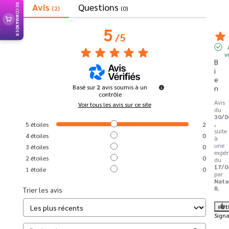
Avis
Questions
RECOMMANDER
(2)
(0)
5
/
5
v
B
i
e
Basé sur
2
avis soumis à un
n
contrôle
Avis
Voir tous les avis sur ce site
du
30/0
,
5
étoiles
2
suite
4
étoiles
0
à
une
3
étoiles
0
expér
2
étoiles
0
du
17/0
1
étoile
0
par
Nata
R.
Trier les avis
Ut
Signa