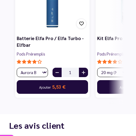
Batterie Elfa Pro / Elfa Turbo -
Kit Elfa Pro - Elf
Elfbar
Pods Préremplis
Pods Préremplis
5,53 €
6
Ajouter
Ajouter
Les avis client