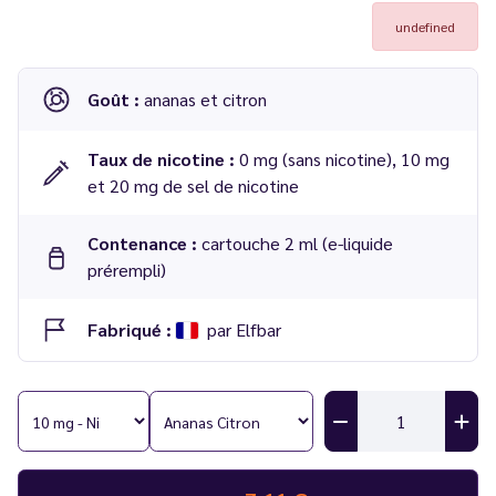
undefined
Goût :
ananas et citron
Taux de nicotine :
0 mg (sans nicotine), 10 mg
et 20 mg de sel de nicotine
Contenance :
cartouche 2 ml (e-liquide
prérempli)
Fabriqué :
par Elfbar
Cartouches ELFA Pro
saveur Ananas Citron
2 ml - Elfbar
Compatible :
Batterie ELFA Pro - Elfbar
Nombre de bouffées :
600 par cartouches, soit 1 200 au
total