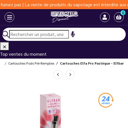
 pas | La vente de produits du vapotage est interdite aux moins 
0
Top ventes du moment
is
Cartouches Pods Pré-Remplies
Cartouches Elfa Pro Pastèque - Elfbar