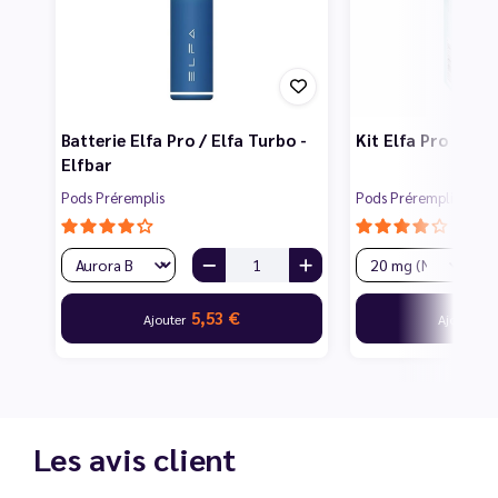
Batterie Elfa Pro / Elfa Turbo -
Kit Elfa Pro - Elf
Elfbar
Pods Préremplis
Pods Préremplis
5,53 €
6
Ajouter
Ajouter
Les avis client