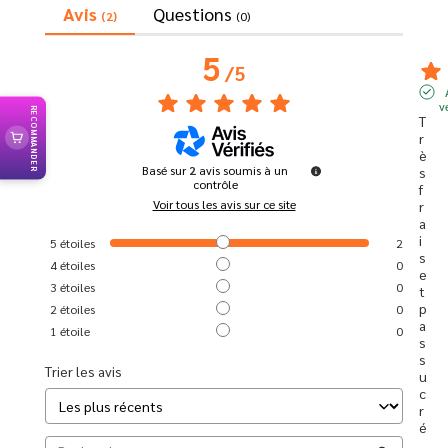
Avis
Questions
(2)
(0)
5
/
5
v
RECOMMANDER
T
r
è
Basé sur
2
avis soumis à un
s 
contrôle
f
Voir tous les avis sur ce site
r
a
i
5
étoiles
2
s 
4
étoiles
0
e
3
étoiles
0
t 
p
2
étoiles
0
a
1
étoile
0
s 
s
Trier les avis
u
c
r
é
, 