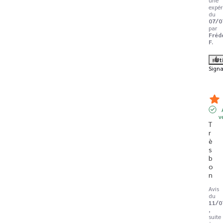
expér
du
07/0
par
Fréd
F.
Ut
Signa
v
T
r
è
s 
b
o
n
Avis
du
11/0
,
suite