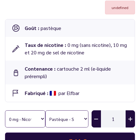
undefined
Goût :
pastèque
Taux de nicotine :
0 mg (sans nicotine), 10 mg
et 20 mg de sel de nicotine
Contenance :
cartouche 2 ml (e-liquide
prérempli)
Fabriqué :
par Elfbar
Cartouches ELFA Pro
saveur Pastèque
2 ml - Elfbar
Compatible :
Batterie ELFA Pro - Elfbar
Nombre de bouffées :
600 par cartouches, soit 1 200 au
total