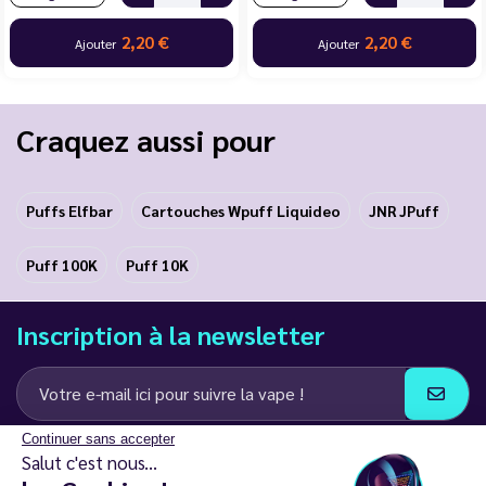
2,20 €
2,20 €
Ajouter
Ajouter
Craquez aussi pour
Puffs Elfbar
Cartouches Wpuff Liquideo
JNR JPuff
Puff 100K
Puff 10K
Inscription à la newsletter
Continuer sans accepter
J’accepte de recevoir des communications e-mail et SMS de la part de
Salut c'est nous...
LD Groupe