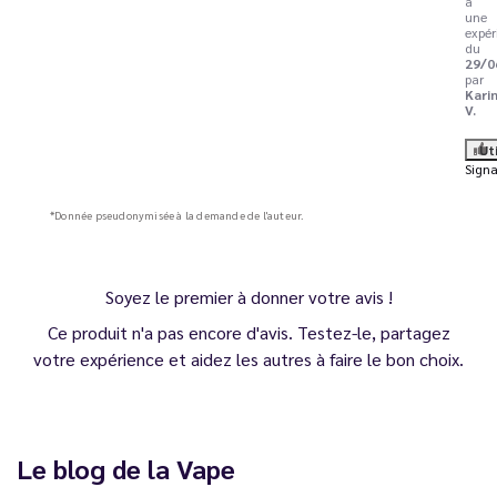
à
une
expér
du
29/0
par
Kari
V.
Ut
Signa
*Donnée pseudonymisée à la demande de l'auteur.
Soyez le premier à donner votre avis !
Ce produit n'a pas encore d'avis. Testez-le, partagez
votre expérience et aidez les autres à faire le bon choix.
Le blog de la Vape