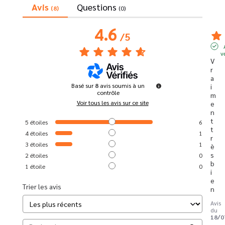
Avis
Questions
(8)
(0)
4.6
/
5
v
V
r
a
Basé sur
8
avis soumis à un
i
contrôle
m
Voir tous les avis sur ce site
e
n
t 
5
étoiles
6
t
4
étoiles
1
r
3
étoiles
1
è
s 
2
étoiles
0
b
1
étoile
0
i
e
Trier les avis
n
Avis
du
18/0
,