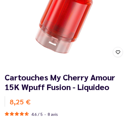
Cartouches My Cherry Amour
15K Wpuff Fusion - Liquideo
8,25 €
4.6
/
5
-
8
avis