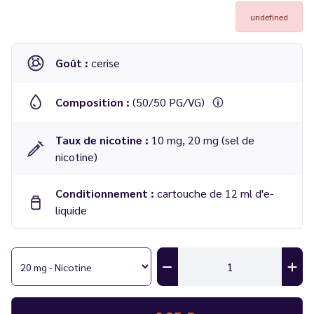
undefined
Goût :
cerise
Composition :
(50/50 PG/VG)
Taux de nicotine :
10 mg, 20 mg (sel de
nicotine)
Conditionnement :
cartouche de 12 ml d'e-
liquide
Compatibilité :
kit Wpuff Fusion
Résistance :
mesh coil 1.2 ohm
Nombre de bouffées :
15 000 bouffées par cartouche