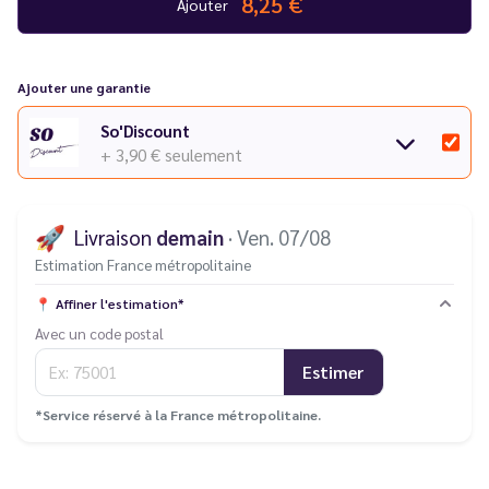
8,25 €
Ajouter
Découvrez toute la série
Wpuff Fusion de Liquideo
dans notre
catalogue.
Ajouter une garantie
So'Discount
+ 3,90 €
seulement
🚀
Livraison
demain
· Ven. 07/08
Estimation France métropolitaine
📍
Affiner l'estimation*
Avec un code postal
Estimer
*Service réservé à la France métropolitaine.