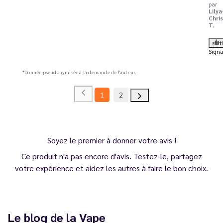
par
Lilya
Chris
T.
Ut
Signa
*Donnée pseudonymisée à la demande de l'auteur.
1
2
Soyez le premier à donner votre avis !
Ce produit n'a pas encore d'avis. Testez-le, partagez
votre expérience et aidez les autres à faire le bon choix.
Le blog de la Vape