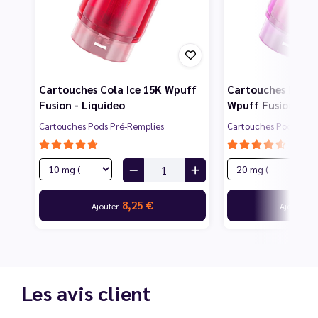
Cartouches Cola Ice 15K Wpuff
Cartouches Fruit
Fusion - Liquideo
Wpuff Fusion - Li
Cartouches Pods Pré-Remplies
Cartouches Pods Pré-
8,25 €
8
Ajouter
Ajouter
Les avis client