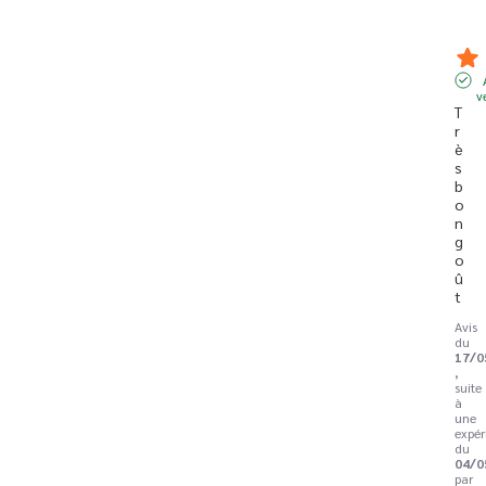
v
T
r
è
s 
b
o
n 
g
o
û
t
Avis
du
17/0
,
suite
à
une
expér
du
04/0
par