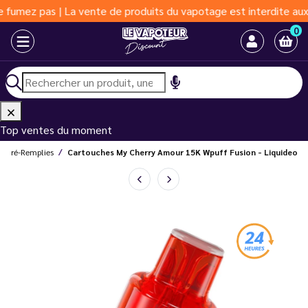
pas | La vente de produits du vapotage est interdite aux moins d
0
Top ventes du moment
s Pré-Remplies
Cartouches My Cherry Amour 15K Wpuff Fusion - Liquideo