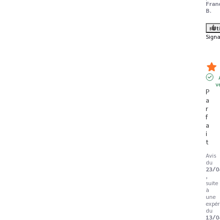
Fran
B.
Ut
Signa
v
P
a
r
f
a
i
t
Avis
du
23/0
,
suite
à
une
expér
du
13/0