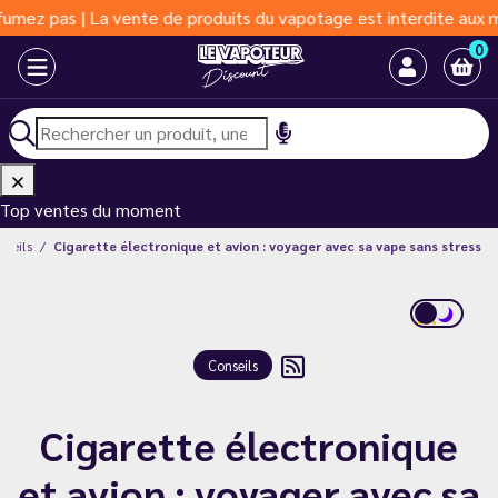
e produits du vapotage est interdite aux moins de 18 ans | Vapot
0
Top ventes du moment
nseils
Cigarette électronique et avion : voyager avec sa vape sans stress
Conseils
Cigarette électronique
et avion : voyager avec sa