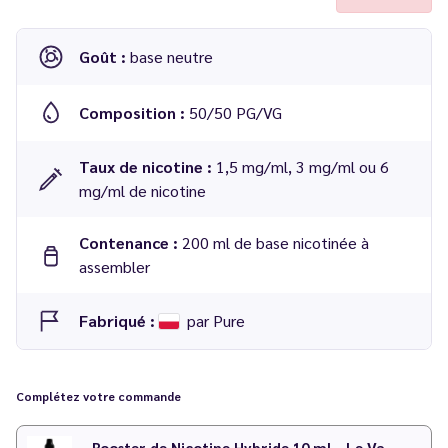
Goût :
base neutre
Composition :
50/50 PG/VG
Taux de nicotine :
1,5 mg/ml, 3 mg/ml ou 6
mg/ml de nicotine
Contenance :
200 ml de base nicotinée à
assembler
Fabriqué :
par Pure
Base DIY + boosters sans steep 200 ml
Complétez votre commande
Booster de Nicotine Hybride 10 ml - Le Vapoteur Discount