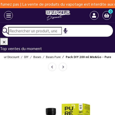
pas | La vente de produits du vapotage est interdite aux moins d
0
Top ventes du moment
oteur Discount
DIY
Bases
Bases Pure
Pack DIY 200 ml Mix&Go - Pure