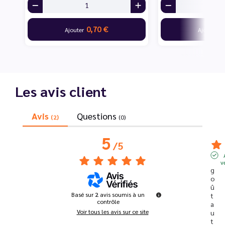
0,70 €
7
Ajouter
Ajouter
Les avis client
Avis
Questions
(2)
(0)
5
/
5
v
g
o
û
Basé sur
2
avis soumis à un
t 
contrôle
a
Voir tous les avis sur ce site
u 
t