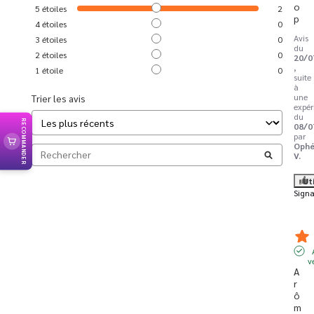
o
5
étoiles
2
p
4
étoiles
0
Avis
3
étoiles
0
du
2
étoiles
0
20/0
,
1
étoile
0
suite
à
une
Trier les avis
expér
du
RECOMMANDER
08/0
par
Ophé
V.
Ut
Signa
v
A
r
ô
m