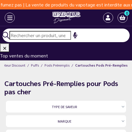
 La vente de produits du vapotage est interdite aux moins de 18 
0
Top ventes du moment
apoteur Discount
Puffs
Pods Préremplis
Cartouches Pods Pré-Remplies
Cartouches Pré-Remplies pour Pods
pas cher
TYPE DE SAVEUR
MARQUE