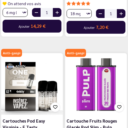
On attend vos avis
14,29 €
Ajouter
7,20 €
Ajouter
Anti-gaspi
Anti-gaspi
Cartouches Pod Easy
Cartouche Fruits Rouges
Virginia - E.Tasty
Glacés Pod Slim - Pulp