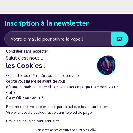
Inscription à la newsletter
Continuer sans accepter
J’accepte de recevoir des communications e-mail et SMS de la part de
Salut c'est nous...
LD Groupe
les Cookies !
Restez en contact
On a attendu d'être sûrs que le contenu de
ce site vous intéresse avant de vous
déranger, mais on aimerait bien vous accompagner pendant votre
visite...
C'est OK pour vous ?
La vente de cigarette électronique est interdite chez les moins de
Pour modifier vos préférences par la suite, cliquez sur le lien
18 ans. 🔞
'Préférences de cookies' situé dans le pied de page.
Copyright © 2014 - 2026 Le Vapoteur Discount - Tous droits
Lire la politique de confidentialité
réservés.
Consentements certifiés par