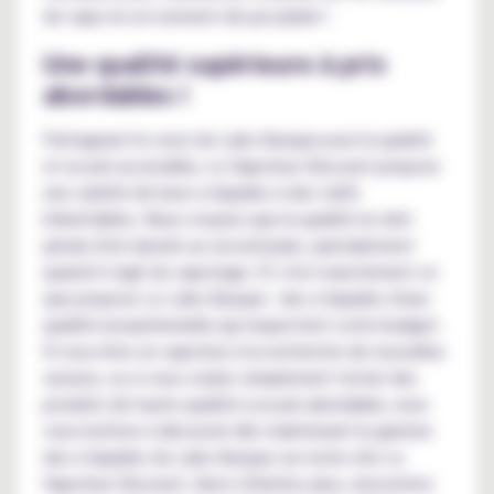
de vape en un moment de pur plaisir !
Une qualité supérieure à prix
abordables !
Partageant le souci du Labo Basque pour la qualité
et un prix accessible, Le Vapoteur Discount propose
une variété de leurs e-liquides à des tarifs
imbattables. Nous croyons que la qualité ne doit
jamais être laissée au second plan, spécialement
quand il s'agit du vapotage. Et c'est exactement ce
que propose Le Labo Basque : des e-liquides d'une
qualité exceptionnelle qui respectent votre budget.
Si vous êtes un vapoteur à la recherche de nouvelles
saveurs, ou si vous voulez simplement tester des
produits de haute qualité à un prix abordable, nous
vous invitons à découvrir dès maintenant la gamme
des e-liquides du Labo Basque sur notre site Le
Vapoteur Discount. Alors n'hésitez plus, rencontrez