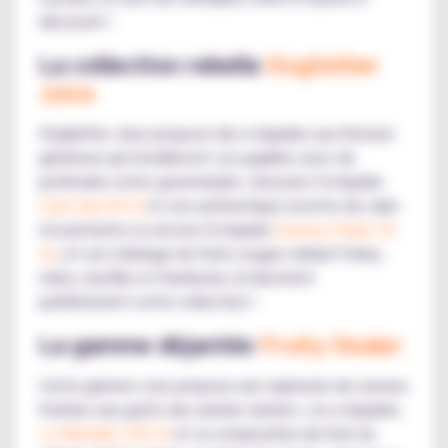
découvrir !
La collection rebelle
Dogfather
Juice
Dogfather Juice propose des e-liquides aux formats
généreux qui réveilleront vos papilles avec de
profondes notes gourmandes. Savourez l'e-liquide
Cash Day 50 ml
et son authentique recette de cake
à la pistache ou encore l'e-liquide
Ennemy Public 50
ml
, et son mélange de fruits rouges mêlant fraise,
mûre, myrtille et framboise, ils illustrent
parfaitement cette collection !
La gamme déjantée
Fruity Dealer
Cette gamme vous propose une explosion de saveurs
fruitées aux goûts des années dorées. Les e-liquides
La Mandale 100 ml
et sa composition de fruit du