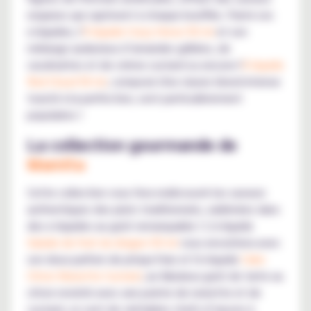
exquises qui captivent à chaque bouffée. Parmi ces
e-liquides, l'
E-liquide Crazy Horse 50 ml
et son
mélange audacieux d’amandes grillées, de
cacahuètes et de crème custard ou encore l'
E-liquide
Red Cloud 50 ml
, composé d'un classic blond intense
toasté à la perfection, sont particulièrement
populaires !
La collection gourmande de
Mamita
Cette collection vous fera redécouvrir les saveurs
authentiques des plats traditionnels, sublimées dans
des e-liquides au goût remarquable ! L'e-liquide
Salade de fruit du dragon 50 ml
vous envoûtera avec
son doux parfum de pitaya frais et l'e-liquide
Cake
Citron Noisette Custard
, au fabuleux goût de tarte au
citron revisité avec une pointe de noisette et de
custard, ce sont de véritables chefs-d’œuvre à