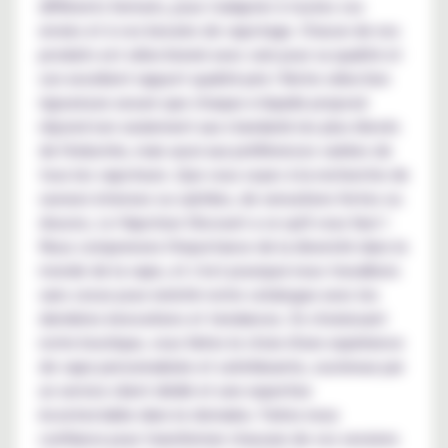
différents formats, pour s'adapter à toutes vos
envies et à vos besoins de vapotage. Chacun de nos
produits est sélectionné avec soin pour sa qualité et
son excellent rapport qualité-prix ! Notre sélection
rigoureuse assure que chaque e-liquide proposé
répond non seulement aux standards les plus élevés
de l'industrie, mais aussi aux préférences variées de
tous les vapoteurs. Que vous soyez à la recherche de
saveurs intenses ou subtiles, de sensations fortes ou
douces, Le Vapoteur Discount a ce qu'il vous faut !
Nous comprenons l'importance de la diversité dans le
monde de la vape, et c'est pourquoi nous travaillons
sans cesse pour enrichir notre catalogue avec les
dernières innovations et tendances. En choisissant
notre boutique, vous faites le choix d'une expérience
de vape personnalisée et satisfaisante, soutenue par
un service client dédié et une expertise
incontestable dans le domaine. Faites-nous
confiance pour transformer chacune de vos sessions