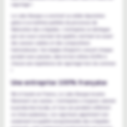
vapotage !
Le Labo Basque a construit sa solide réputation
grâce à sa maîtrise parfaite du processus de
fabrication des e-liquides. L'entreprise se distingue
par son souci constant de qualité, mettant en avant
des saveurs variées et des compositions
harmonieuses. Son équipe d'experts conçoit chaque
produit avec passion, dans le but ultime d'offrir à
chacun une expérience de vapotage hors du commun
!
Une entreprise 100% française
Né et basée en France, Le Labo Basque incarne
fièrement ses racines. L'entreprise a toujours valorisé
la production locale, et tous ses produits reflètent
ce choix audacieux. Les vapoteurs apprécient non
seulement la qualité exceptionnelle des e-liquides