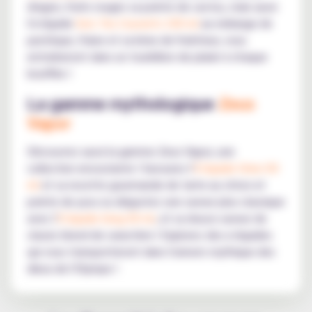
dragon, fruits rouges sa pointe de cactus, mais aussi
l'e-liquide
Sors Tes Couverts 100 ml
au mélange de
pastèque, fraise et sa brise de fraîcheur, vous
entraîneront dans un tourbillon de plaisir à chaque
bouffée !
La gamme mythologique
Zeus
Vapor
Découvrez aussi la gamme Zeus Vapor, une
collection envoutante ! Savourez l'
E-liquide Orion 50
ml
et sa recette gourmande de tarte au citron et
pointe de yuzu ou dégustez une saveur plus classique
avec l'
E-liquide Greg 50 ml
, et sa douce saveur de
classic blond de caractère ! Explorez des e-liquides
qui vous transporteront dans l'univers mythique des
dieux de l'Olympe !