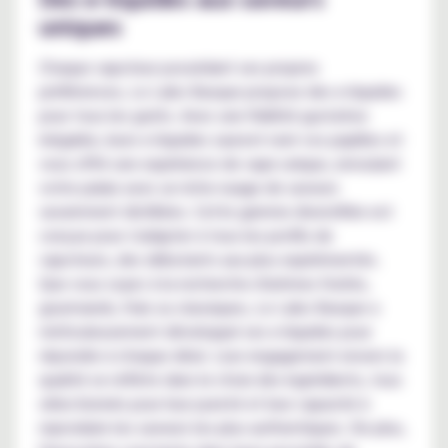
uniques
Chaque vapoteur possédant ses propres
préférences, Le Labo Basque propose des e-liquides
pour tous les goûts. Avec une fidélité gustative
inégalée, leurs e-liquides sauront ravir vos papilles et
vous offrir une expérience de vape unique, enroulant
votre palais avec un riche nuage de saveurs
savamment distillées. Cette gamme diversifiée est
conçue pour s'adapter à tous les profils de
vapoteurs, des débutants aux plus expérimentés.
Que vous soyez à la recherche d'arômes fruités,
gourmands, frais ou classiques, Le Labo Basque a
méticuleusement développé ses e-liquides pour
répondre à chaque désir. Leur engagement envers la
qualité se reflète dans le choix des ingrédients, tous
sélectionnés pour leur pureté et leur capacité à
reproduire les saveurs les plus authentiques. De plus,