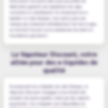
l'innovation constante dans leurs procédés de
fabrication garantit une expérience de vape
constante et satisfaisante. En choisissant les e-
liquides Le Labo Basque, vous optez pour une
marque qui comprend véritablement l'art de la vape,
en mettant l'accent sur la satisfaction du client et
l'excellence gustative !
Le Vapoteur Discount, votre
alliée pour des e-liquides de
qualité
En proposant les e-liquides du Labo Basque, Le
Vapoteur Discount s'engage à vous fournir des
produits de haute qualité, créés par des experts
passionnés. Ces e-liquides sont disponibles en