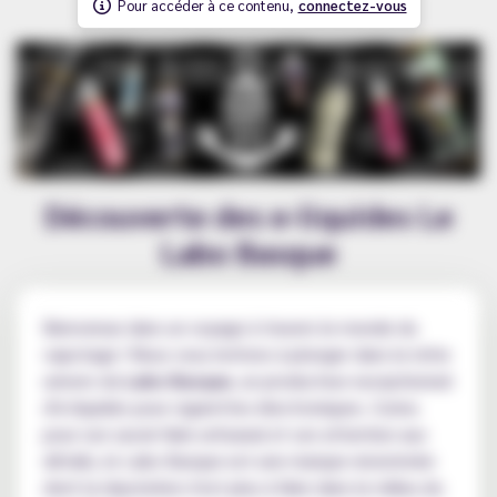
Pour accéder à ce contenu,
connectez-vous
Découverte des e-liquides Le
Labo Basque
Bienvenue dans un voyage à travers le monde du
vapotage ! Nous vous invitons à plonger dans le riche
univers du
Labo Basque
, un producteur exceptionnel
d'e-liquides pour cigarettes électroniques. Connu
pour son savoir-faire artisanal et son attention aux
détails, le Labo Basque est une marque renommée
dont la réputation n'est plus à faire dans le milieu du