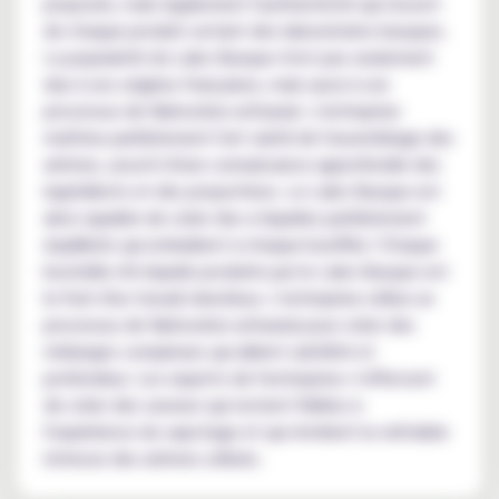
proposés, mais également l'authenticité qui ressort
de chaque produit sortant des laboratoires basques.
La popularité du Labo Basque n'est pas seulement
due à ses origines françaises, mais aussi à son
processus de fabrication artisanal. L'entreprise
maîtrise parfaitement l'art subtil de l'assemblage des
arômes, assorti d'une connaissance approfondie des
ingrédients et des proportions. Le Labo Basque est
ainsi capable de créer des e-liquides parfaitement
équilibrés qui emballent à chaque bouffée ! Chaque
bouteille d'e-liquide produite par le Labo Basque est
le fruit d'un travail minutieux. L'entreprise utilise un
processus de fabrication artisanal pour créer des
mélanges complexes qui allient subtilité et
profondeur. Les experts de l'entreprise s’efforcent
de créer des saveurs qui restent fidèles à
l'expérience du vapotage et qui révèlent la véritable
richesse des arômes utilisés.