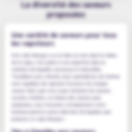
La diversité des saveurs
proposées
Une variété de saveurs pour tous
les vapoteurs
Si le Labo Basque a su se faire un nom dans le milieu
de la vape, c'est grâce à son expertise dans la
création d'e-liquides savoureux et diversifiés.
Travaillant avec minutie, leurs spécialistes de l'arôme
sont capables de capturer l'essence de chaque
saveur. Ainsi, que vous soyez amateur de saveurs
sucrées, fruitées, ou même des classics plus
audacieux, vous trouverez certainement votre
bonheur parmi la vaste sélection d'e-liquides que
propose Le Labo Basque !
Des e-liquides aux saveurs