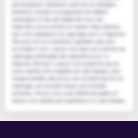
personnalisées. Bénéficiez aussi de nos multiples
bénéfices, incluant un programme de fidélité
avantageux et des prix dégressifs avec des
réductions sur les achats en volume. Nous désirons
que votre expérience de vapotage avec Le Vapoteur
Discount soit non seulement agréable mais aussi
accessible à tous. Lancez-vous dans une aventure de
vapotage mémorable dès aujourd'hui avec Le
Vapoteur Discount ! Laissez-vous emporter par les
notes subtiles des e-liquides du Labo Basque. Avec
chaque bouffée, découvrez une nouvelle facette du
vapotage, une nouvelle saveur, une nouvelle
sensation. Ouvrez-vous à une infinité de plaisirs et
laissez-vous séduire par l'expérience Le Labo Basque.