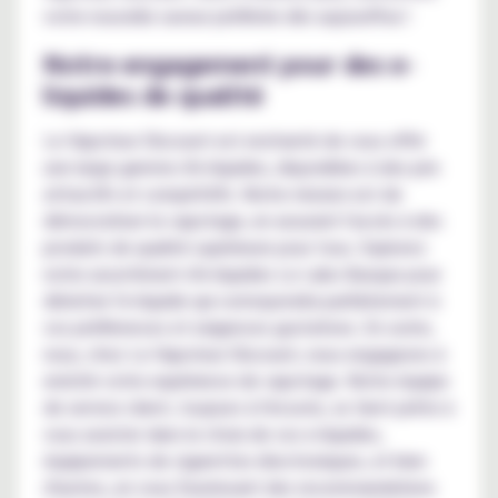
votre nouvelle saveur préférée dès aujourd'hui !
Notre engagement pour des e-
liquides de qualité
Le Vapoteur Discount est enchanté de vous offrir
une large gamme d'e-liquides, disponibles à des prix
attractifs et compétitifs. Notre mission est de
démocratiser le vapotage, en assurant l'accès à des
produits de qualité supérieure pour tous. Explorez
notre assortiment d'e-liquides Le Labo Basque pour
dénicher l'e-liquide qui correspondra parfaitement à
vos préférences et exigences gustatives. En outre,
nous, chez Le Vapoteur Discount, nous engageons à
enrichir votre expérience de vapotage. Notre équipe
de service client, toujours à l'écoute, se tient prête à
vous assister dans le choix de vos e-liquides,
équipements de cigarettes électroniques, et bien
d'autres, en vous fournissant des recommandations