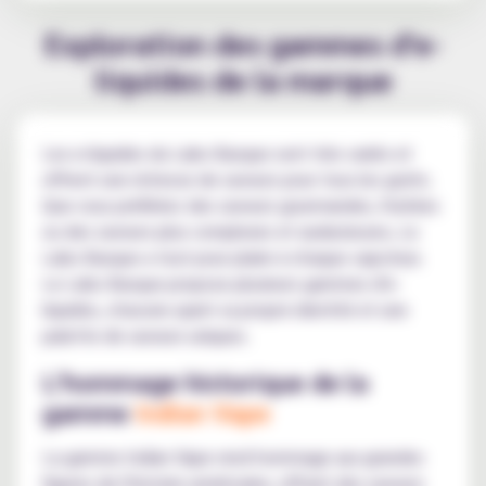
Exploration des gammes d'e-
liquides de la marque
Les e-liquides du Labo Basque sont très variés et
offrent une richesse de saveurs pour tous les goûts.
Que vous préfériez des saveurs gourmandes, fruitées
ou des saveurs plus complexes et audacieuses, Le
Labo Basque a tout pour plaire à chaque vapoteur.
Le Labo Basque propose plusieurs gammes d'e-
liquides, chacune ayant sa propre identité et une
palette de saveurs uniques.
L'hommage historique de la
gamme
Indian Vape
La gamme Indian Vape rend hommage aux grandes
figures de l'histoire américaine, offrant des saveurs