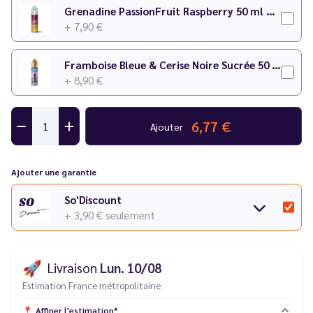
Grenadine PassionFruit Raspberry 50 ml Puff Attack - Le Vapoteur Discount
+ 7,90 €
Framboise Bleue & Cerise Noire Sucrée 50 ml Trinity X - Le Vapoteur Discount
+ 8,90 €
6,77 €
Ajouter
Ajouter une garantie
So'Discount
+ 3,90 €
seulement
🚀
Livraison
Lun. 10/08
Estimation France métropolitaine
📍
Affiner l'estimation*