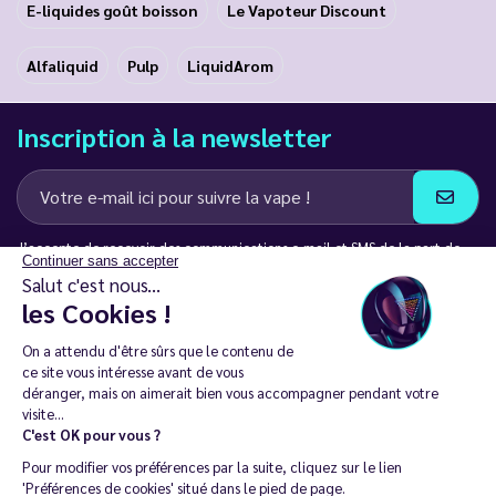
E-liquides goût boisson
Le Vapoteur Discount
Alfaliquid
Pulp
LiquidArom
Inscription à la newsletter
J’accepte de recevoir des communications e-mail et SMS de la part de
Continuer sans accepter
LD Groupe
Salut c'est nous...
les Cookies !
Restez en contact
On a attendu d'être sûrs que le contenu de
ce site vous intéresse avant de vous
déranger, mais on aimerait bien vous accompagner pendant votre
visite...
C'est OK pour vous ?
La vente de cigarette électronique est interdite chez les moins de
Pour modifier vos préférences par la suite, cliquez sur le lien
18 ans. 🔞
'Préférences de cookies' situé dans le pied de page.