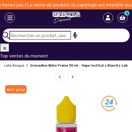
 pas | La vente de produits du vapotage est interdite aux moins 
0
Top ventes du moment
Le Labo Basque
Grenadine Mûre Fraise 50 ml - Vape Institut x Biarritz Lab
Anti-gaspi