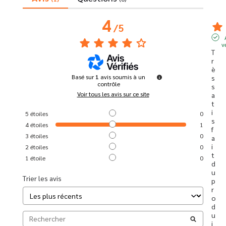
4
/
5
v
T
r
è
Basé sur
1
avis soumis à un
s 
contrôle
s
Voir tous les avis sur ce site
a
t
i
5
étoiles
0
s
4
étoiles
1
f
3
étoiles
0
a
i
2
étoiles
0
t 
1
étoile
0
d
u 
Trier les avis
p
r
o
d
u
i