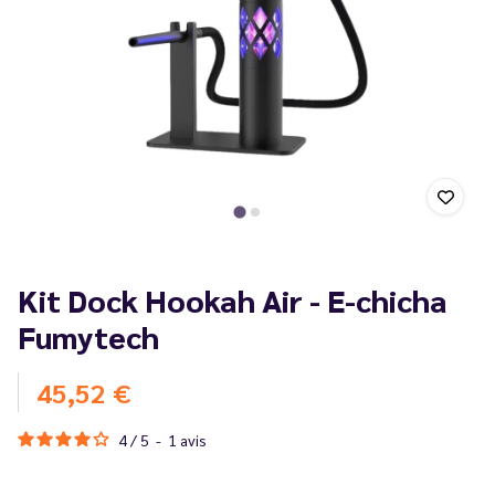
Kit Dock Hookah Air - E-chicha
Fumytech
45,52 €
4
/
5
-
1
avis