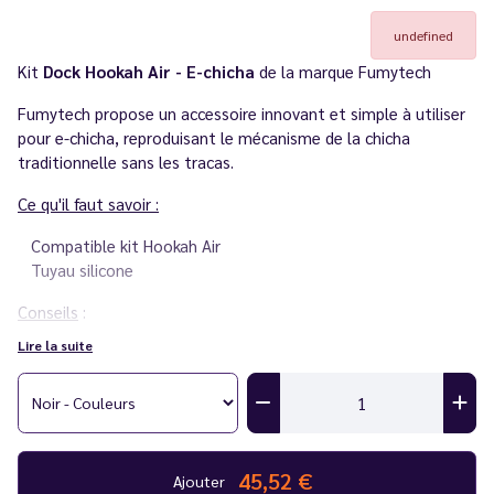
undefined
Kit
Dock
Hookah Air - E-chicha
de la marque Fumytech
Fumytech propose un accessoire innovant et simple à utiliser
pour e-chicha, reproduisant le mécanisme de la chicha
traditionnelle sans les tracas.
Ce qu'il faut savoir :
Compatible kit Hookah Air
Tuyau silicone
Conseils
:
Lire la suite
Le Vapoteur Discount vous conseille d'utiliser des
e-liquides
avec un taux équilibré de 50/50 PG/VG pour une utilisation
optimale de votre kit.
45,52 €
Ajouter