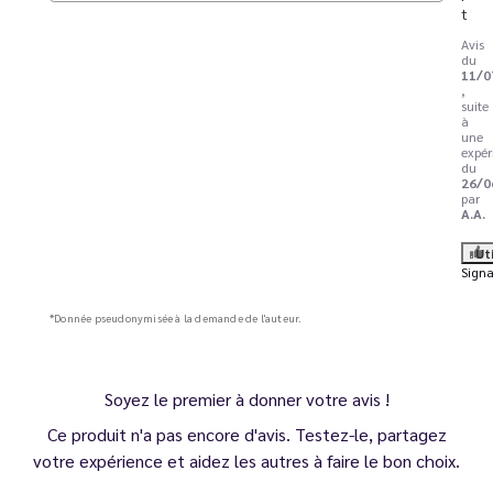
t
Avis
du
11/0
,
suite
à
une
expér
du
26/0
par
A.A.
Ut
Signa
*Donnée pseudonymisée à la demande de l'auteur.
Soyez le premier à donner votre avis !
Ce produit n'a pas encore d'avis. Testez-le, partagez
votre expérience et aidez les autres à faire le bon choix.