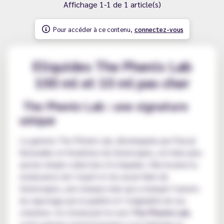
Affichage 1-1 de 1 article(s)
Pour accéder à ce contenu,
connectez-vous
Eliquides The Phenix Lab
100 ml et 10 ml pas cher
The Phenix Lab : une signature
unique
La gamme The Phenix Lab, développée par Pascal
Bonnadier, le fondateur de Greenvapes, est bien plus
qu'une simple collection d’e-liquides. Elle incarne la
renaissance de l’esprit et du savoir-faire de
Greenvapes, une marque mais qui a marqué l’univers
du vapotage par la qualité et l’originalité de ses
créations. En choisissant le nom
The Phenix Lab
,