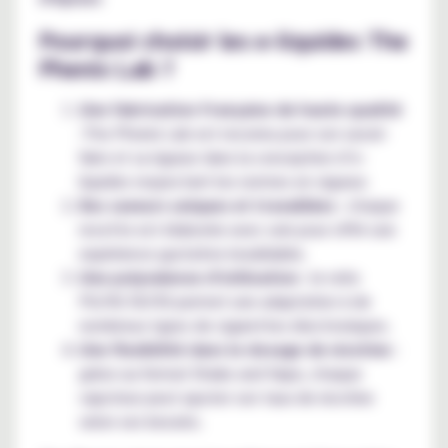
Pourquoi choisir les e-liquides The
Phenix Lab ?
Une fabrication française de haute qualité
:The Phenix Lab est reconnu pour son savoir-
faire et sa rigueur dans la conception d’e-
liquides respectant les normes en vigueur.
Des saveurs uniques et travaillées
: chaque
recette est élaborée avec soin pour offrir une
expérience gustative inoubliable.
Une polyvalence d’utilisation
: le ratio
PG/VG 50/50 permet une adaptation à de
nombreux types de cigarettes électroniques.
Une flexibilité dans le dosage de nicotine
:
grâce au format Shake and Vape, chaque
vapoteur peut ajuster son taux de nicotine
selon ses besoins.