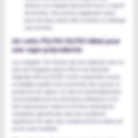
obtenez un e-liquide final de 60 ml en 3 mg/ml
de nicotine. Vous pouvez également opter
pour une base neutre afin d’obtenir un mélange
sans nicotine.
Un ratio PG/VG 50/50 idéal pour
une vape polyvalente
Les e-liquides The Phenix Lab sont élaborés avec un
ratio de Propylène Glycol (PG) et de Glycérine
Végétale (VG) de 50/50. Cette composition assure
un équilibre parfait entre restitution des saveurs et
production de vapeur. Ce ratio est particulièrement
recommandé pour les résistances inférieures à 0.6
ohm (résistances mesh) et 0.8 ohm (résistances
standards), garantissant ainsi une excellente
expérience de vape sans compromettre la durée de
vie de votre matériel.