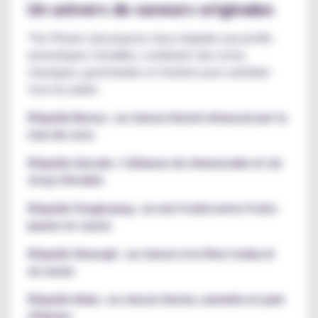
Un univers de saveurs originales
The Phenix Lab propose cinq e-liquides aux profils
aromatiques travaillés, combinant des notes
classiques, gourmandes et fruitées pour satisfaire
tous les palais.
Eliquide Benou : un classic blond rehaussé par la
noix de coco
Eliquide Garuda : l'alliance du cheesecake et du
sirop d’érable
Eliquide Fenghuang : un mix fruité entre fruits
jaunes et cassis
Eliquide Simurgh : un classic à la fève tonka et
au cacao
Eliquide Anka : un classic blond, cannelle et pain
d’épices