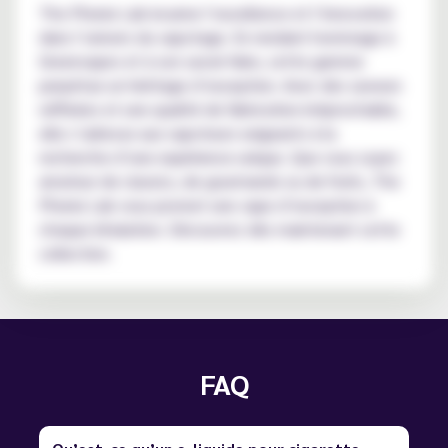
The Phenix Lab incarne l’excellence et l’innovation
dans l’univers du vapotage. En rendant hommage à
Greenvapes et à son savoir-faire, cette gamme
perpétue un héritage d’exception. Avec des saveurs
raffinées et une qualité de fabrication irréprochable,
elle s’adresse aux vapoteurs exigeants à la
recherche d’une expérience unique. Que vous soyez
amateur de classics, de gourmands ou de fruits, The
Phenix Lab vous promet une vape d’exception à
chaque inhalation. Découvrez dès maintenant cette
collection.
FAQ