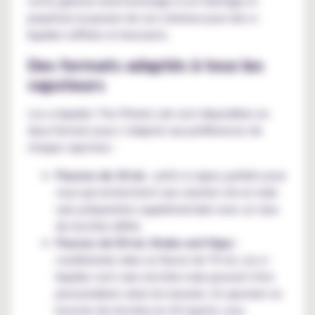
cette gamme rend hommage à cet héritage et
perpétue la passion de son créateur pour des e-
liquides raffinés et innovants.
Des formats adaptés à tous les
vapoteurs
Les e-liquides The Phenix Lab sont disponibles en
deux formats pour s’adapter aux préférences de
chaque vapoteur :
Flacons de 10 mL
: prêts à vaper, parfaits pour
ceux qui recherchent une solution clé en main
sans préparation supplémentaire avec un taux
de nicotine défini.
Flacons de 50 mL Shake and Vape
:
conditionnés dans un flacon de 70 ml, ces e-
liquides sont sans nicotine mais peuvent être
personnalisés selon les besoins. En ajoutant un
booster de nicotine en 20 mg/ml, vous