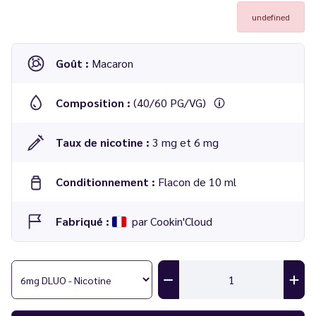
undefined
Goût :
Macaron
Composition :
(40/60 PG/VG)
Taux de nicotine :
3 mg et 6 mg
Conditionnement :
Flacon de 10 ml
Fabriqué :
par Cookin'Cloud
Eliquide
Macaron Kalamansi
10 ml - Obélias
par
Cookin'Cloud
Info :
cet e-liquide est en soldes car sa DLUO est dépassée ou
proche. L'intensité de son arôme peut être nuancée mais il