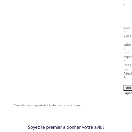
r
!
!
!
Avis
du
29/1
,
suite
à
une
expér
du
05/1
par
Alexi
R.
Ut
Signa
*Donnée pseudonymisée à la demande de l'auteur.
Soyez le premier à donner votre avis !