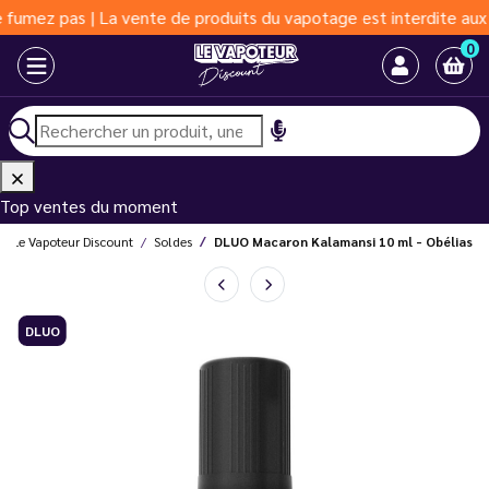
z pas | La vente de produits du vapotage est interdite aux moins
0
Top ventes du moment
Le Vapoteur Discount
Soldes
DLUO Macaron Kalamansi 10 ml - Obélias
DLUO