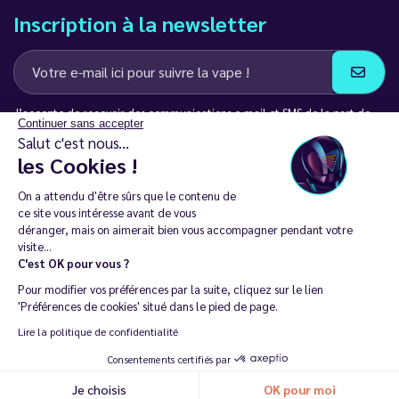
Inscription à la newsletter
J’accepte de recevoir des communications e-mail et SMS de la part de
Continuer sans accepter
LD Groupe
Salut c'est nous...
les Cookies !
Restez en contact
On a attendu d'être sûrs que le contenu de
ce site vous intéresse avant de vous
déranger, mais on aimerait bien vous accompagner pendant votre
visite...
C'est OK pour vous ?
La vente de cigarette électronique est interdite chez les moins de
Pour modifier vos préférences par la suite, cliquez sur le lien
18 ans. 🔞
'Préférences de cookies' situé dans le pied de page.
Copyright © 2014 - 2026 Le Vapoteur Discount - Tous droits
Lire la politique de confidentialité
réservés.
Consentements certifiés par
Vapoter aide à vivre sans tabac et sans dépendance à la nicotine. |
Je choisis
OK pour moi
Ne vapotez pas si vous ne fumez pas.