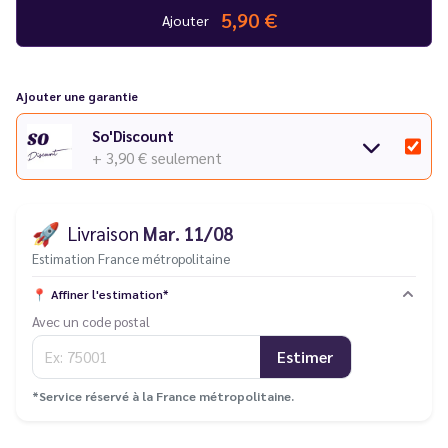
5,90 €
reste cependant sans danger pour la santé. Une belle occasion
Ajouter
de la tester sans se ruiner !
Ajouter une garantie
So'Discount
+ 3,90 €
seulement
🚀
Livraison
Mar. 11/08
Estimation France métropolitaine
📍
Affiner l'estimation*
Avec un code postal
Estimer
*Service réservé à la France métropolitaine.