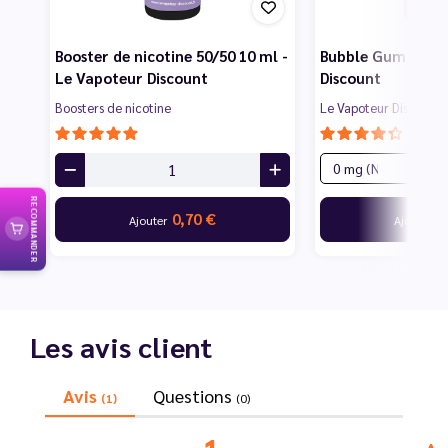
Booster de nicotine 50/50 10 ml -
Bubble Gum 10 ml
Le Vapoteur Discount
Discount
Boosters de nicotine
Le Vapoteur Discount
RECOMMANDER
0,70 €
1
Ajouter
Ajouter
Les avis client
Avis
Questions
(1)
(0)