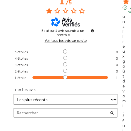
1
/
5
v
u
n 
a
Basé sur
1
avis soumis à un
f
contrôle
f
Voir tous les avis sur ce site
r
e
u
5
étoiles
0
x 
4
étoiles
0
g
3
étoiles
0
o
û
2
étoiles
0
t 
1
étoile
1
d
e 
Trier les avis
v
o
m
i
, 
à 
f
u
i