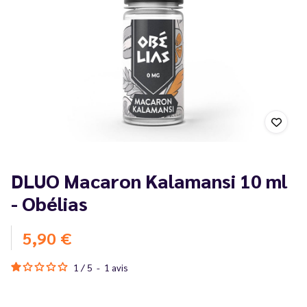
DLUO Macaron Kalamansi 10 ml
- Obélias
5,90 €
1
/
5
-
1
avis