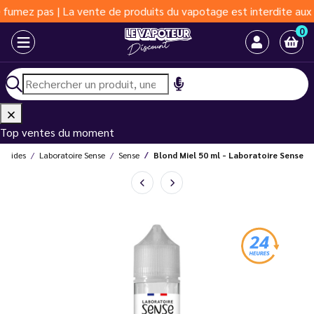
pas | La vente de produits du vapotage est interdite aux moins d
0
Top ventes du moment
liquides
Laboratoire Sense
Sense
Blond Miel 50 ml - Laboratoire Sense