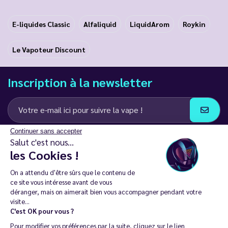
E-liquides Classic
Alfaliquid
LiquidArom
Roykin
Le Vapoteur Discount
Inscription à la newsletter
Continuer sans accepter
J’accepte de recevoir des communications e-mail et SMS de la part de
Salut c'est nous...
LD Groupe
les Cookies !
Restez en contact
On a attendu d'être sûrs que le contenu de
ce site vous intéresse avant de vous
déranger, mais on aimerait bien vous accompagner pendant votre
visite...
C'est OK pour vous ?
La vente de cigarette électronique est interdite chez les moins de
Pour modifier vos préférences par la suite, cliquez sur le lien