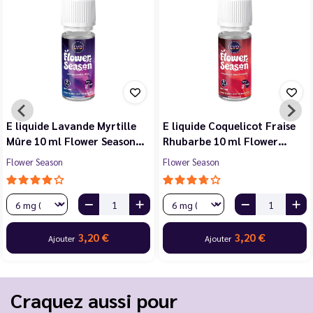
E liquide Violette Cerise
E liquide Jasmin Pêche
Noire Cassis 10 ml Flower…
Blanche Abricot 10 ml…
Flower Season
Flower Season
3,20 €
3,20 €
Ajouter
Ajouter
…
Craquez aussi pour