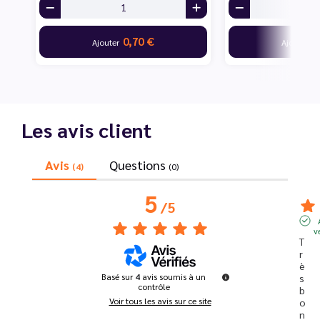
0,70 €
7
Ajouter
Ajouter
Les avis client
Avis
Questions
(4)
(0)
5
/
5
v
T
r
è
Basé sur
4
avis soumis à un
s 
contrôle
b
Voir tous les avis sur ce site
o
n 