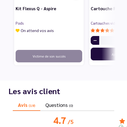
Kit Flexus Q - Aspire
Cartouche Flexus 
Pods
Cartouches vides pour
On attend vos avis
3
Ajouter
Victime de son succès
Les avis client
Avis
Questions
(19)
(0)
4.7
/
5