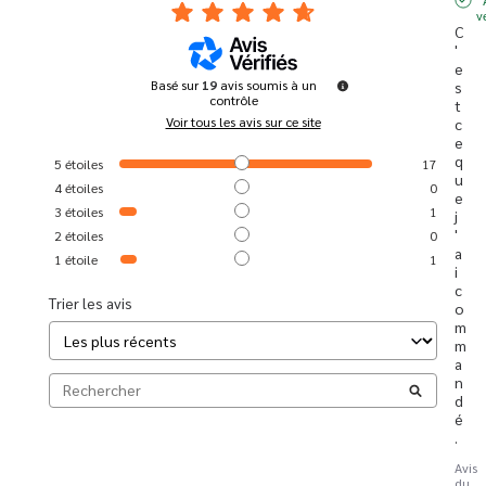
v
C
'
e
Basé sur
19
avis soumis à un
s
contrôle
t 
Voir tous les avis sur ce site
c
e 
q
5
étoiles
17
u
4
étoiles
0
e 
3
étoiles
1
j
'
2
étoiles
0
a
1
étoile
1
i 
c
Trier les avis
o
m
m
a
n
d
é
.
Avis
du