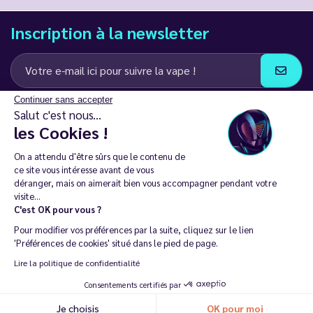
Inscription à la newsletter
Continuer sans accepter
J’accepte de recevoir des communications e-mail et SMS de la part de
Salut c'est nous...
LD Groupe
les Cookies !
Restez en contact
On a attendu d'être sûrs que le contenu de
ce site vous intéresse avant de vous
déranger, mais on aimerait bien vous accompagner pendant votre
visite...
C'est OK pour vous ?
La vente de cigarette électronique est interdite chez les moins de
Pour modifier vos préférences par la suite, cliquez sur le lien
18 ans. 🔞
'Préférences de cookies' situé dans le pied de page.
Copyright © 2014 - 2026 Le Vapoteur Discount - Tous droits
Lire la politique de confidentialité
réservés.
Consentements certifiés par
Vapoter aide à vivre sans tabac et sans dépendance à la nicotine. |
Je choisis
OK pour moi
Ne vapotez pas si vous ne fumez pas.