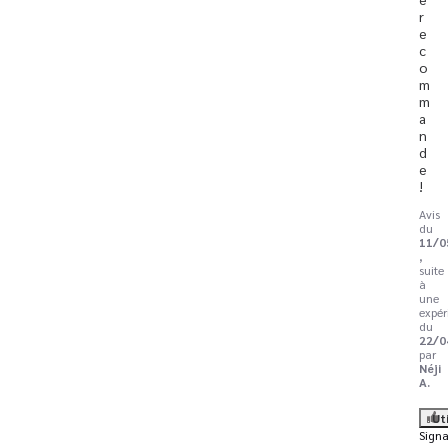
r
e
c
o
m
m
a
n
d
e 
!
Avis
du
11/0
,
suite
à
une
expér
du
22/0
par
Néji
A.
Ut
Signa