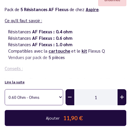
Pack de
5 Résistances AF Flexus
de chez
Aspire
.
Ce qu'il faut savoir :
Résistances
AF Flexus :
0.4 ohm
Résistances
AF Flexus :
0.6 ohm
Résistances
AF Flexus :
1.0 ohm
Compatibles avec la
cartouche
et le
kit
Flexus Q
Vendues par pack de
5 pièces
Conseils :
Le Vapoteur Discount vous conseille de changer régulièrement
Lire la suite
votre résistance selon votre utilisation.
Découvrez toute la série
Aspire Flexus
dans notre catalogue.
11,90 €
Ajouter