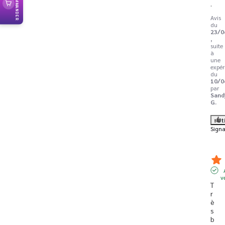
RECOMMANDER
.
Avis
du
23/0
,
suite
à
une
expér
du
10/0
par
Sand
G.
Ut
Signa
v
T
r
è
s 
b