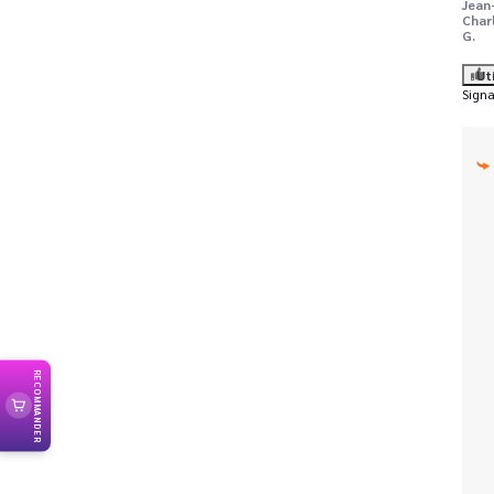
Jean
Char
G.
Ut
Signa
RECOMMANDER