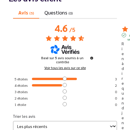
Avis
Questions
(5)
(0)
4.6
/
5
v
R
i
e
Basé sur
5
avis soumis à un
n 
contrôle
à 
Voir tous les avis sur ce site
d
i
r
5
étoiles
3
e 
4
étoiles
2
q
3
étoiles
0
u
a
2
étoiles
0
n
1
étoile
0
d 
j
Trier les avis
e 
n
e 