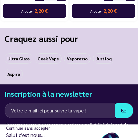
2,20 €
2,20 €
Ajouter
Ajouter
Craquez aussi pour
Ultra Glass
Geek Vape
Vaporesso
Justfog
Aspire
Inscription à la newsletter
J’accepte de recevoir des communications e-mail et SMS de la part de
Continuer sans accepter
LD Groupe
Salut c'est nous...