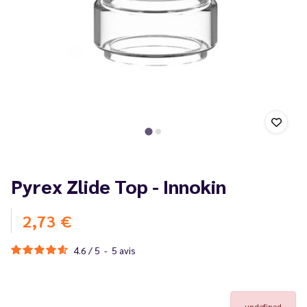
Pyrex Zlide Top - Innokin
2,73 €
4.6
/
5
-
5
avis
undefined