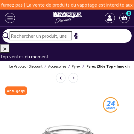
as | La vente de produits du vapotage est interdite aux moins de
0
Top ventes du moment
Le Vapoteur Discount
Accessoires
Pyrex
Pyrex Zlide Top - Innokin
Anti-gaspi