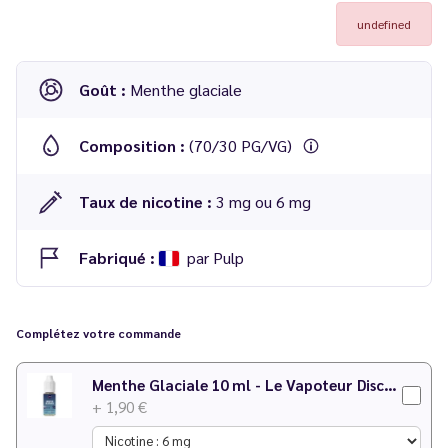
undefined
Goût :
Menthe glaciale
Composition :
(70/30 PG/VG)
Taux de nicotine :
3 mg ou 6 mg
Fabriqué :
par Pulp
E-liquide Menthe Sibérie gamme Pulp Original 60 ml -
Pulp
Complétez votre commande
-
3 mg
: flacon de 75 ml rempli à hauteur de 50 ml
Menthe Glaciale 10 ml - Le Vapoteur Discount
accompagné d'un booster de nicotine dosé à 18mg/ml
+ 1,90 €
-
6 mg
: flacon de 75 ml rempli à hauteur de 40 ml