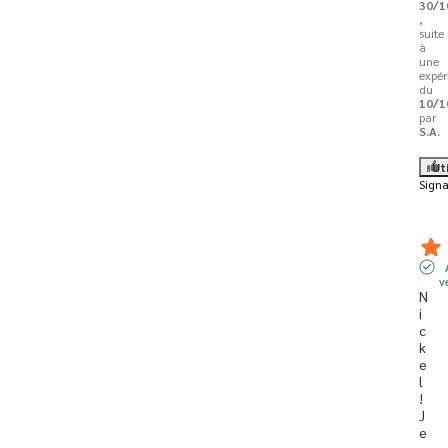
30/1
,
suite
à
une
expér
du
10/1
par
S.A.
Ut
Signa
v
N
i
c
k
e
l
! 
J
e 