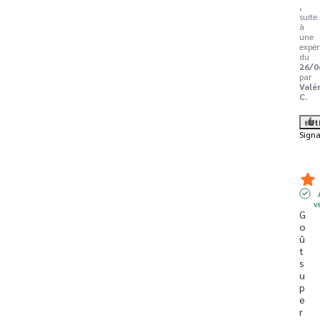
,
suite
à
une
expér
du
26/0
par
Valé
C.
Ut
Signa
v
G
o
û
t 
s
u
p
e
r 