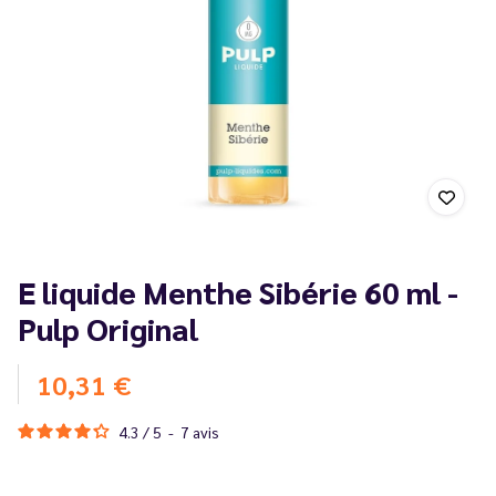
E liquide Menthe Sibérie 60 ml -
Pulp Original
10,31 €
4.3
/
5
-
7
avis