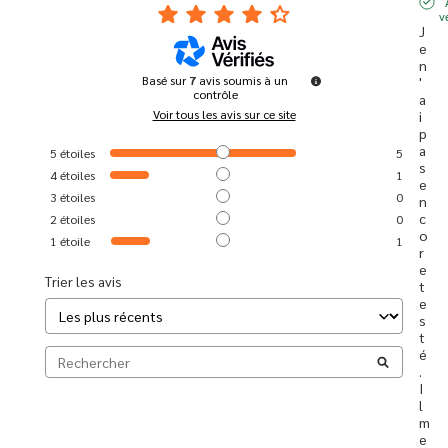
v
J
e 
n
Basé sur
7
avis soumis à un
'
contrôle
a
Voir tous les avis sur ce site
i 
p
a
5
étoiles
5
s 
4
étoiles
1
e
3
étoiles
0
n
c
2
étoiles
0
o
1
étoile
1
r
e 
Trier les avis
t
e
s
t
é
. 
I
l 
m
e 