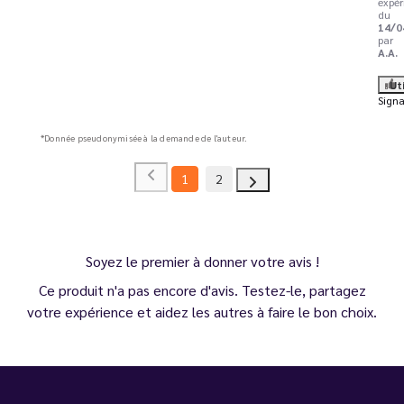
expér
du
14/0
par
A.A.
Ut
Signa
*Donnée pseudonymisée à la demande de l'auteur.
1
2
Soyez le premier à donner votre avis !
Ce produit n'a pas encore d'avis. Testez-le, partagez
votre expérience et aidez les autres à faire le bon choix.