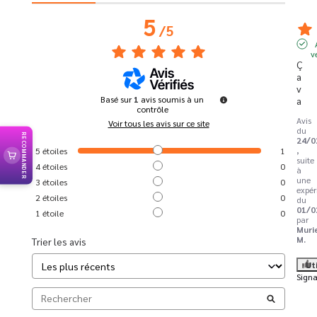
5
/
5
v
Ç
a 
v
Basé sur
1
avis soumis à un
a
contrôle
Avis
Voir tous les avis sur ce site
du
RECOMMANDER
24/0
,
5
étoiles
1
suite
4
étoiles
0
à
une
3
étoiles
0
expér
2
étoiles
0
du
01/0
1
étoile
0
par
Muri
M.
Trier les avis
Ut
Signa