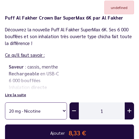
undefined
Puff Al Fakher Crown Bar SuperMax 6K par Al Fakher
Découvrez la nouvelle Puff Al Fakher SuperMax 6K. Ses 6 000
bouffées et son inhalation très ouverte type chicha fait toute
la différence !
Ce qu'il faut savoir :
Saveur
: cassis, menthe
Rechargeable
en USB-C
6 000 bouffées
Inhalation
directe
Rechargeable
Lire la suite
20 mg/ml de nicotine
Vous rencontrez un souci avec votre cigarette électronique ?
Consultez notre
guide des différentes pannes
.
8,33 €
Ajouter