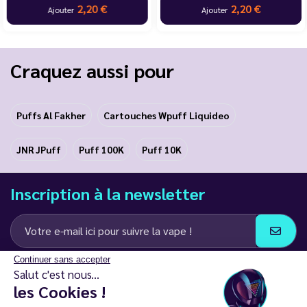
2,20 €
2,20 €
Ajouter
Ajouter
Craquez aussi pour
Puffs Al Fakher
Cartouches Wpuff Liquideo
JNR JPuff
Puff 100K
Puff 10K
Inscription à la newsletter
Continuer sans accepter
J’accepte de recevoir des communications e-mail et SMS de la part de
Salut c'est nous...
LD Groupe
les Cookies !
Restez en contact