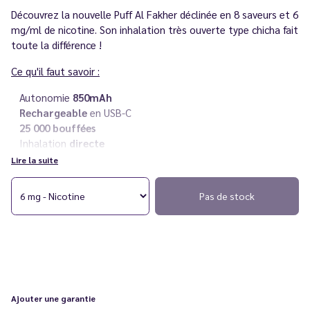
Découvrez la nouvelle Puff Al Fakher déclinée en 8 saveurs et 6
mg/ml de nicotine. Son inhalation très ouverte type chicha fait
toute la différence !
Ce qu'il faut savoir :
Autonomie
850mAh
Rechargeable
en USB-C
25 000 bouffées
Inhalation
directe
Rechargeable
Lire la suite
6 mg/ml de nicotine
Livré avec deux recharges d'
eliquides premium 10 ml
Pas de stock
Vous rencontrez un souci avec votre cigarette électronique ?
Consultez notre
guide des différentes pannes
.
Ajouter une garantie