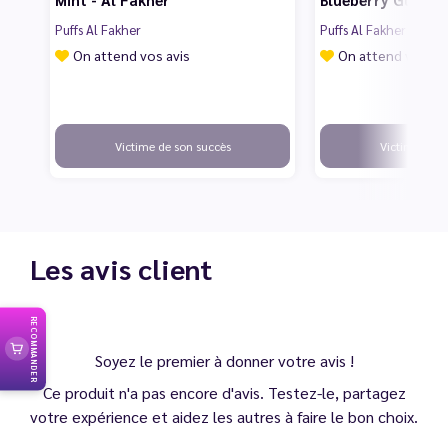
Puffs Al Fakher
Puffs Al Fakher
On attend vos avis
On attend vos av
Victime de son succès
Victime de s
Les avis client
RECOMMANDER
Soyez le premier à donner votre avis !
Ce produit n'a pas encore d'avis. Testez-le, partagez
votre expérience et aidez les autres à faire le bon choix.