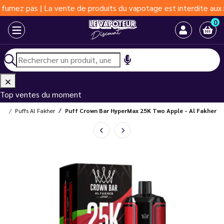
 pas | La vente de produits du vapotage est interdite aux moins 
0
Top ventes du moment
ffs
Puffs Al Fakher
Puff Crown Bar HyperMax 25K Two Apple - Al Fakher