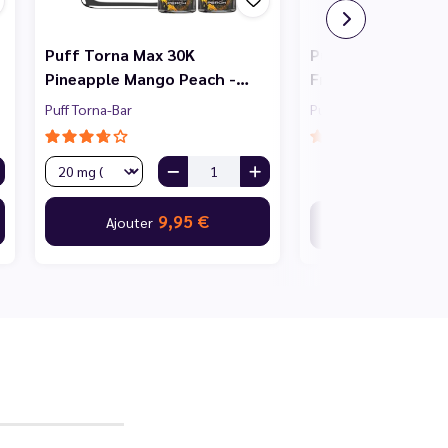
Puff Torna Max 30K
Puff Torna Max 3
Pineapple Mango Peach -…
Fruits Mixed - To
Puff Torna-Bar
Puff Torna-Bar
9,95 €
Ajouter
Victime de son