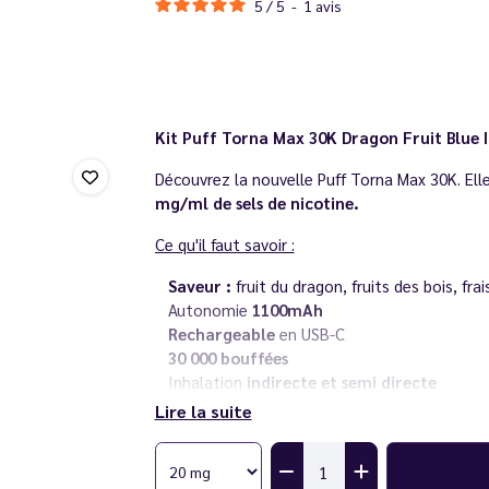
5
/
5
-
1
avis
Kit Puff Torna Max 30K Dragon Fruit Blue 
Découvrez la nouvelle Puff Torna Max 30K. Ell
mg/ml de sels de nicotine.
Ce qu'il faut savoir :
Saveur :
fruit du dragon, fruits des bois, frai
Autonomie
1100mAh
Rechargeable
en USB-C
30 000 bouffées
Inhalation
indirecte et semi directe
Rechargeable
en eliquide
Lire la suite
Sel de nicotine
en 20 mg/ml
Livré avec deux flacons d'
eliquides premiu