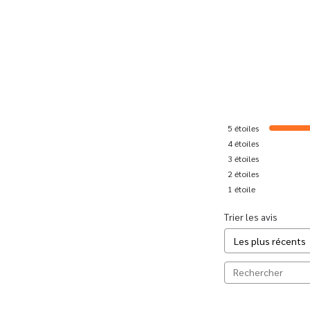
5
étoiles
4
étoiles
3
étoiles
2
étoiles
1
étoile
Trier les avis