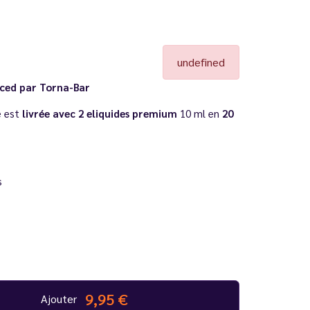
undefined
Iced par Torna-Bar
e est
livrée avec 2 eliquides premium
10 ml en
20
s
m 10 ml
9,95 €
Ajouter