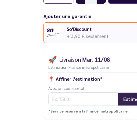
Besoin d'
e-liquide Torna-Bar en plus
? Décou
compatible avec ses puffs
!
Ajouter une garantie
Découvrez l'ensemble des puffs de la gamme
So'Discount
Vous rencontrez un souci avec votre cigarett
+ 3,90 €
seulement
différentes pannes
.
🚀
Livraison
Mar. 11/08
Estimation France métropolitaine
📍
Affiner l'estimation*
Avec un code postal
Estim
*Service réservé à la France métropolitaine.