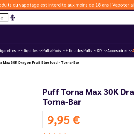
duits du vapotage est interdite aux moins de 18 ans | Vapoter ai
igarettes
E-liquides
Puffs/Pods
E-liquides Puffs
DIY
Accessoires
a Max 30K Dragon Fruit Blue Iced - Torna-Bar
Puff Torna Max 30K Drag
Torna-Bar
9,95 €