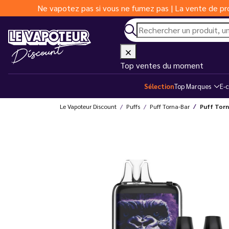
Ne vapotez pas si vous ne fumez pas | La vente de pro
Top ventes du moment
Sélection
Top Marques
E-c
Le Vapoteur Discount
Puffs
Puff Torna-Bar
Puff Torn