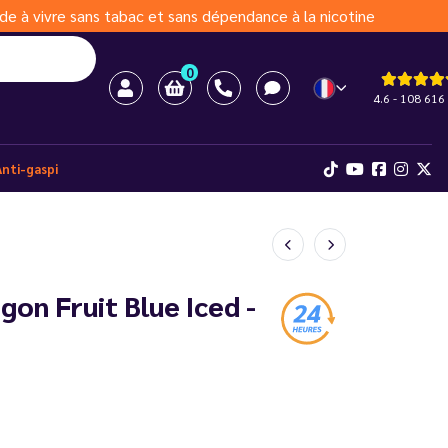
de à vivre sans tabac et sans dépendance à la nicotine
0
4.6 - 108 616 
Anti-gaspi
on Fruit Blue Iced -