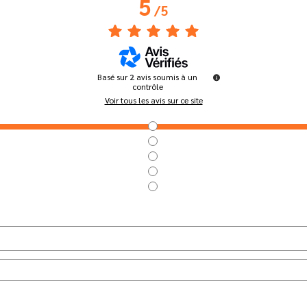
5
/
5
Basé sur
2
avis soumis à un
contrôle
Voir tous les avis sur ce site