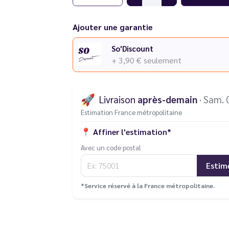
Besoin d'
e-liquide JNR en plus
? Découvrez l
avec ses puffs.
Ajouter une garantie
Découvrez également l'ensemble des puffs d
dans notre catalogue.
So'Discount
+ 3,90 €
seulement
Vous rencontrez un souci avec votre cigarett
différentes pannes
.
🚀
Livraison
après-demain
· Sam. 
Estimation France métropolitaine
📍
Affiner l'estimation*
Avec un code postal
Estim
*Service réservé à la France métropolitaine.