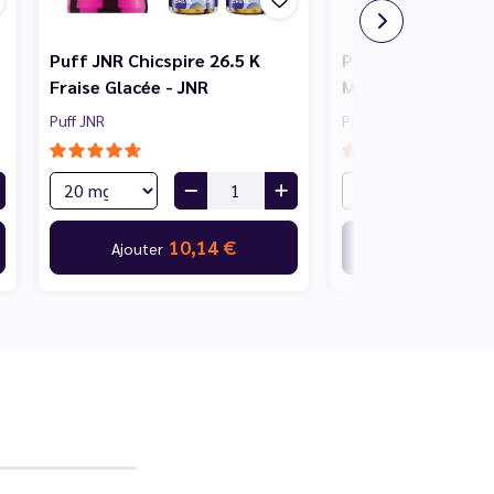
Puff JNR Chicspire 26.5 K
Puff JNR Chicspire
Fraise Glacée - JNR
Myrtille Cerise - 
Puff JNR
Puff JNR
10,14 €
10,
Ajouter
Ajouter