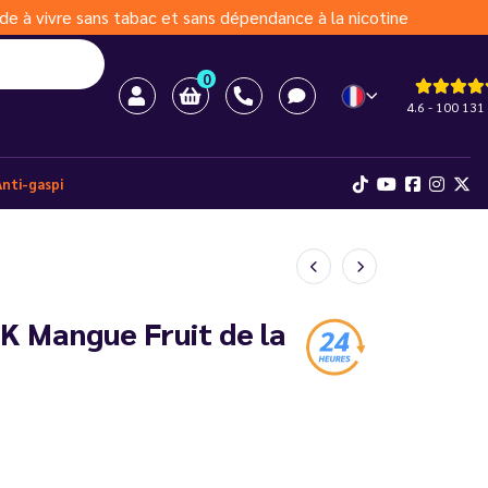
de à vivre sans tabac et sans dépendance à la nicotine
0
4.6 - 100 131 
Anti-gaspi
 K Mangue Fruit de la