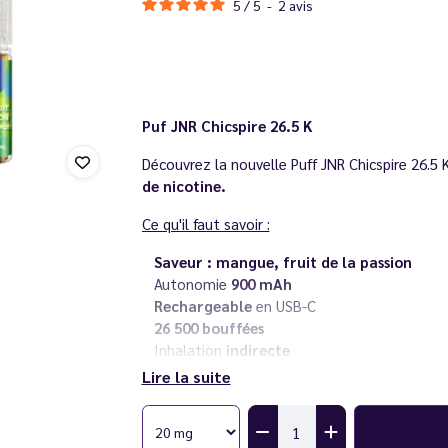
5
/
5
-
2
avis
Puf JNR Chicspire 26.5 K
Découvrez la nouvelle Puff JNR Chicspire 26.5 
de nicotine.
Ce qu'il faut savoir :
Saveur : mangue, fruit de la passion
Autonomie
900 mAh
Rechargeable
en USB-C
26 500 bouffées
Inhalation
indirecte
Rechargeable
en eliquide
Lire la suite
Sel de nicotine
en 20 mg/ml
Livré avec deux flacons d'
eliquides 10 ml