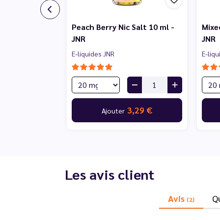
Peach Berry Nic Salt 10 ml -
Mixed
JNR
JNR
E-liquides JNR
E-liq
3,29 €
Ajouter
Les avis client
Avis
Q
(2)