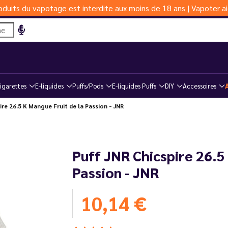
duits du vapotage est interdite aux moins de 18 ans | Vapoter ai
igarettes
E-liquides
Puffs/Pods
E-liquides Puffs
DIY
Accessoires
ire 26.5 K Mangue Fruit de la Passion - JNR
Puff JNR Chicspire 26.5
Passion - JNR
10,14 €