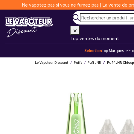
Ne vapotez pas si vous ne fumez pas | La vente de pro
Top ventes du moment
Sélection
Top Marques
E-c
Le Vapoteur Discount
Puffs
Puff JNR
Puff JNR Chicsp