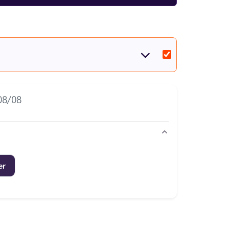
a
gamme de eliquides JNR
parfaitement
compatible
e la gamme
JNR
et
tous les modèles JNR ChicSpire
e électronique ? Consultez notre
guide des
08/08
er