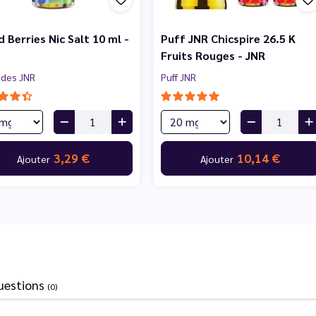
 Berries Nic Salt 10 ml -
Puff JNR Chicspire 26.5 K
Fruits Rouges - JNR
uides JNR
Puff JNR
3,29 €
10,14 €
Ajouter
Ajouter
uestions
(0)