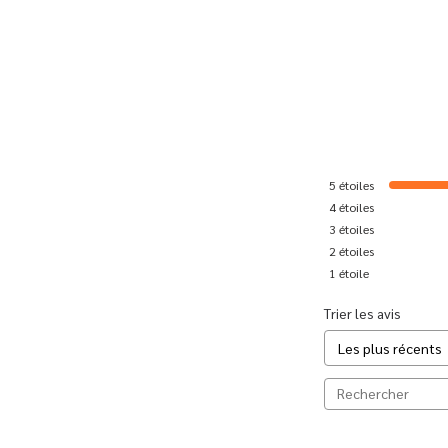
5
étoiles
4
étoiles
3
étoiles
2
étoiles
1
étoile
Trier les avis