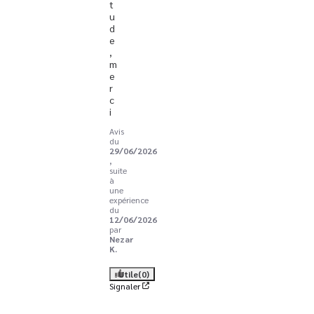
t
u
d
e
, 
m
e
r
c
i
Avis
du
29/06/2026
,
suite
à
une
expérience
du
12/06/2026
par
Nezar
K.
Utile
(0)
Signaler