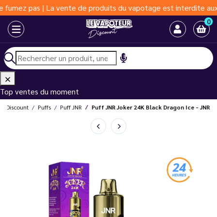
 pas | La vente de produits du vapotage est interdite aux moins 
0
Top ventes du moment
ur Discount
Puffs
Puff JNR
Puff JNR Joker 24K Black Dragon Ice - JNR