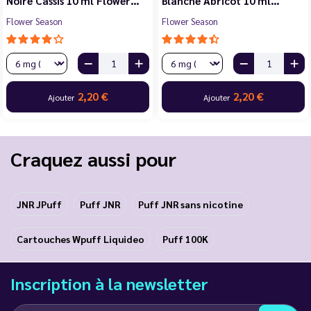
Noire Cassis 10 ml Flower…
Blanche Abricot 10 ml…
Flower Season
Flower Season
2,20 €
2,20 €
Ajouter
Ajouter
Craquez aussi pour
JNR JPuff
Puff JNR
Puff JNR sans nicotine
Cartouches Wpuff Liquideo
Puff 100K
Inscription à la newsletter