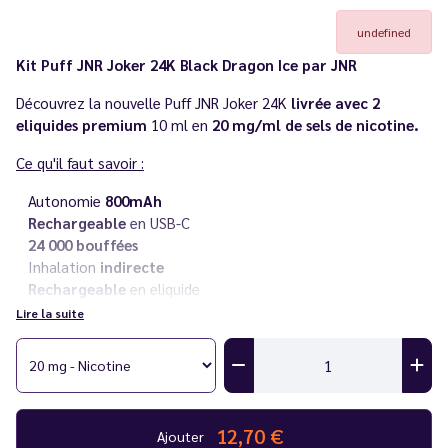
undefined
Kit Puff JNR Joker 24K Black Dragon Ice par JNR
Découvrez la nouvelle Puff JNR Joker 24K
livrée avec 2
eliquides premium
10 ml en
20 mg/ml de sels de nicotine.
Ce qu'il faut savoir :
Autonomie
800mAh
Rechargeable
en USB-C
24 000 bouffées
Inhalation
indirecte
Rechargeable
en eliquide
Sel de nicotine
en 20 mg/ml
Lire la suite
Livré avec deux flacons d'
eliquides premium 10 ml
Besoin d'
e-liquide JNR en plus
? Découvrez la
gamme de
eliquides JNR
parfaitement
compatible avec ses puffs
!
Découvrez également l'ensemble des puffs de la gamme
JNR
12,70 €
Ajouter