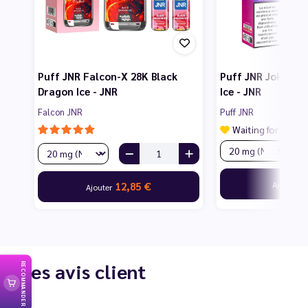
Puff JNR Falcon-X 28K Black
Puff JNR Joker 24
Dragon Ice - JNR
Ice - JNR
Falcon JNR
Puff JNR
Waiting for your 
A
Ajouter
12,85 €
Ajouter
Les avis client
RECOMMANDER