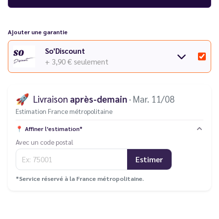
et
tous les modèles JNR AeroX
dans notre catalogue.
Vous rencontrez un souci avec votre cigarette électronique ?
Consultez notre
guide des différentes pannes
.
Ajouter une garantie
So'Discount
+ 3,90 €
seulement
🚀
Livraison
après-demain
· Mar. 11/08
Estimation France métropolitaine
📍
Affiner l'estimation*
Avec un code postal
Estimer
*Service réservé à la France métropolitaine.