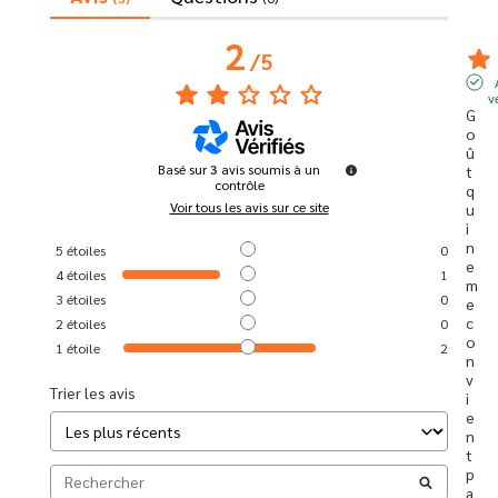
2
/
5
v
G
o
û
Basé sur
3
avis soumis à un
t 
contrôle
q
Voir tous les avis sur ce site
u
i 
n
5
étoiles
0
e 
4
étoiles
1
m
3
étoiles
0
e 
c
2
étoiles
0
o
1
étoile
2
n
v
Trier les avis
i
e
n
t 
p
a