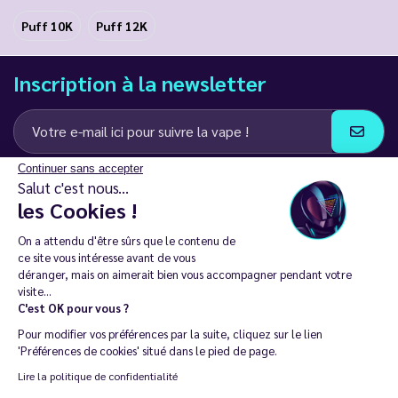
Puff 10K
Puff 12K
Inscription à la newsletter
Continuer sans accepter
J’accepte de recevoir des communications e-mail et SMS de la part de
Salut c'est nous...
LD Groupe
les Cookies !
Restez en contact
On a attendu d'être sûrs que le contenu de
ce site vous intéresse avant de vous
déranger, mais on aimerait bien vous accompagner pendant votre
visite...
C'est OK pour vous ?
La vente de cigarette électronique est interdite chez les moins de
Pour modifier vos préférences par la suite, cliquez sur le lien
18 ans. 🔞
'Préférences de cookies' situé dans le pied de page.
Copyright © 2014 - 2026 Le Vapoteur Discount - Tous droits
Lire la politique de confidentialité
réservés.