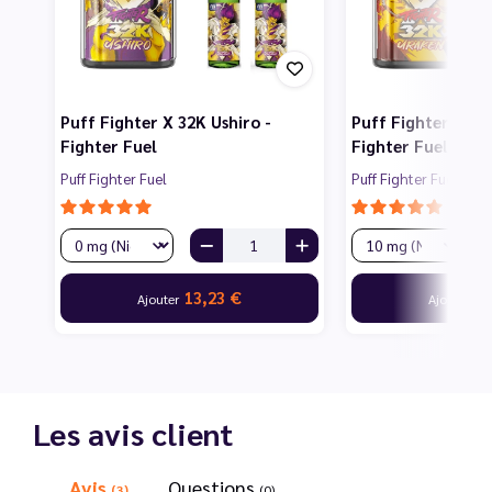
Puff Fighter X 32K Ushiro -
Puff Fighter X 32
Fighter Fuel
Fighter Fuel
Puff Fighter Fuel
Puff Fighter Fuel
13,23 €
13
Ajouter
Ajouter
Les avis client
Avis
Questions
(3)
(0)