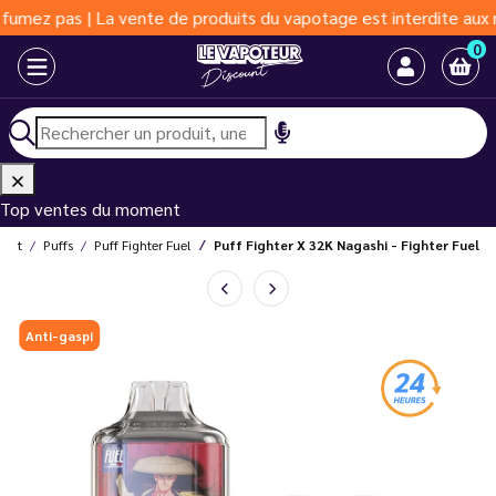
s | La vente de produits du vapotage est interdite aux moins de 
0
Top ventes du moment
ount
Puffs
Puff Fighter Fuel
Puff Fighter X 32K Nagashi - Fighter Fuel
Anti-gaspi