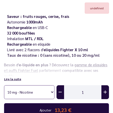
undefined
Saveur : fruits rouges, cerise, frais
Autonomie
1000mAh
Rechargeable
en USB-C
32 000 bouffées
Inhalation
MTL / RDL
Rechargeable
en eliquide
Livré avec 2 flacons d'
eliquides Fighter X 10 ml
Taux de nicotine : 0 (sans nicotine), 10 ou 20 mg/ml
Besoin d'
e-liquide en plus
? Découvrez la
gamme de eliquides
et puffs Fighter Fuel
parfaitement
compatible avec ses
puffs.
Lire la suite
Vous rencontrez un souci avec votre cigarette électronique ?
Consultez notre
guide des différentes pannes
.
13,23 €
Ajouter