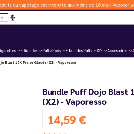
duits du vapotage est interdite aux moins de 18 ans | Vapoter ai
igarettes
E-liquides
Puffs/Pods
E-liquides Puffs
DIY
Accessoires
jo Blast 15K Fraise Glacée (X2) - Vaporesso
Bundle Puff Dojo Blast 
(X2) - Vaporesso
14,59 €