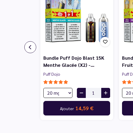
Bundle Puff Dojo Blast 15K
Bund
Menthe Glacée (X2) -…
Frui
Puff Dojo
Puff 
14,59 €
Ajouter