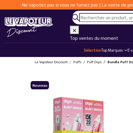
Ne vapotez pas si vous ne fumez pas | La vente de pro
Top ventes du moment
Sélection
Top Marques
E-c
Le Vapoteur Discount
Puffs
Puff Dojo
Bundle Puff Do
Nouveau