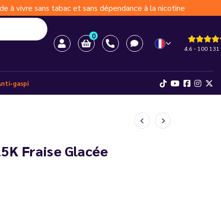
de à vivre sans tabac et sans dépendance à la nicotine
0
4.6 - 100 131 
Anti-gaspi
15K Fraise Glacée