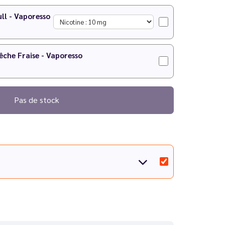
ull - Vaporesso
êche Fraise - Vaporesso
Pas de stock