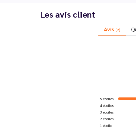
Les avis client
Avis
Q
(2)
5
étoiles
4
étoiles
3
étoiles
2
étoiles
1
étoile