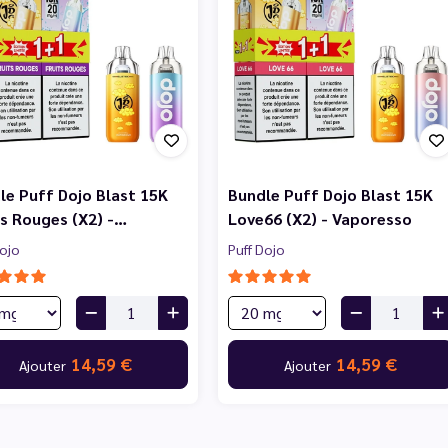
le Puff Dojo Blast 15K
Bundle Puff Dojo Blast 15K
ts Rouges (X2) -…
Love66 (X2) - Vaporesso
Dojo
Puff Dojo
14,59 €
14,59 €
Ajouter
Ajouter