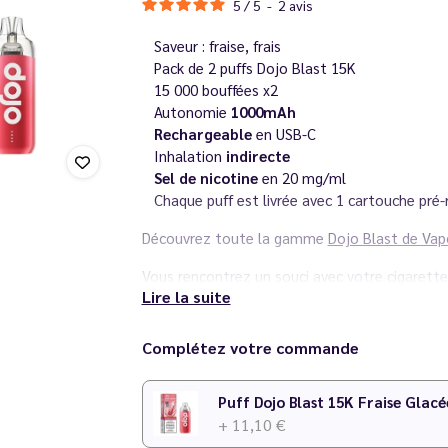
5
/
5
-
2
avis
Saveur : fraise, frais
Pack de 2 puffs Dojo Blast 15K
15 000 bouffées x2
Autonomie
1000mAh
Rechargeable
en USB-C
Inhalation
indirecte
Sel de nicotine
en 20 mg/ml
Chaque puff est livrée avec 1 cartouche pré-
Découvrez toute la gamme
Dojo Blast de Vap
Vous rencontrez un souci avec votre cigarett
Lire la suite
différentes pannes
.
Complétez votre commande
Puff Dojo Blast 15K Fraise Glacé
+ 11,10 €