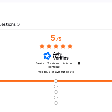
uestions
(0)
5
/
5
Basé sur
2
avis soumis à un
contrôle
Voir tous les avis sur ce site