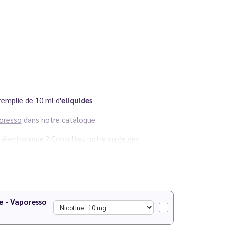
remplie de 10 ml d'
eliquides
oresso
dans notre catalogue.
e électronique ? Consultez notre
guide des
e - Vaporesso