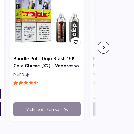
Bundle Puff Dojo Blast 15K
Bundle Puff Dojo 
Cola Glacée (X2) - Vaporesso
Pêche Glacée (X2)
Puff Dojo
Puff Dojo
14,
Victime de son succès
Ajouter