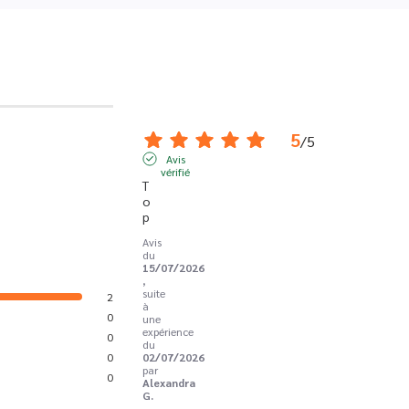
5
/
5
Avis
vérifié
T
o
p
Avis
du
15/07/2026
,
suite
2
à
0
une
expérience
0
du
0
02/07/2026
par
0
Alexandra
G.