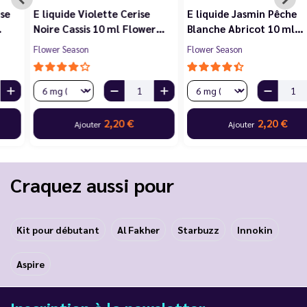
E liquide Violette Cerise
E liquide Jasmin Pêche
Noire Cassis 10 ml Flower…
Blanche Abricot 10 ml…
Flower Season
Flower Season
2,20 €
2,20 €
Ajouter
Ajouter
Craquez aussi pour
Kit pour débutant
Al Fakher
Starbuzz
Innokin
Aspire