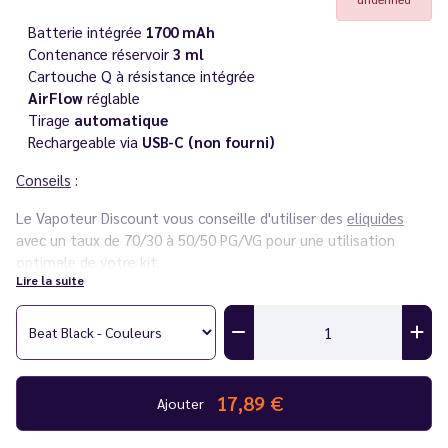
Batterie intégrée
1700 mAh
Contenance réservoir
3 ml
Cartouche Q à résistance intégrée
AirFlow
réglable
Tirage
automatique
Rechargeable via
USB-C (non fourni)
Conseils
:
Le Vapoteur Discount vous conseille d'utiliser des
eliquides
avec un taux de 70/30 à 50/50 PG/VG pour une utilisation
optimale de votre kit.
Lire la suite
Vous rencontrez un souci avec votre cigarette électronique ?
Consultez notre
guide des différentes pannes
.
17,89 €
Ajouter