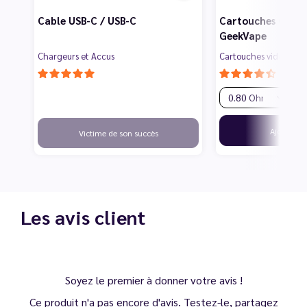
Cable USB-C / USB-C
Cartouches Q Seri
GeekVape
Chargeurs et Accus
Cartouches vides pour
9
Ajouter
Victime de son succès
Les avis client
Soyez le premier à donner votre avis !
Ce produit n'a pas encore d'avis. Testez-le, partagez