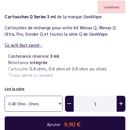
undefined
Cartouches Q Series 3 ml
de la marque GeekVape
Cartouches de rechange pour votre kit Wenax Q, Wenax Q
Ultra, Pro, Sonder Q et toutes la série Q de GeekVape.
Ce qu'il faut savoir :
Contenance réservoir
3 ml
Résistance
intégrée
Cartouche
0.4 ohm, 0.6 ohm et 0.8 ohm au choix
Tirage
serré
ou
ouvert
Notes
:
Lire la suite
Vendues par 3.
Afin d'éviter les fuites, la marque vous conseille d'utiliser des
e-liquides contenant au moins 50% de PG. (Propylène Glycol).
9,90 €
Ajouter