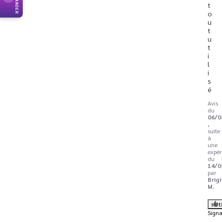
t
o
u
t 
u
t
i
l
i
s
é
Avis
du
06/0
,
suite
à
une
expér
du
14/0
par
Brig
M.
Ut
Signa