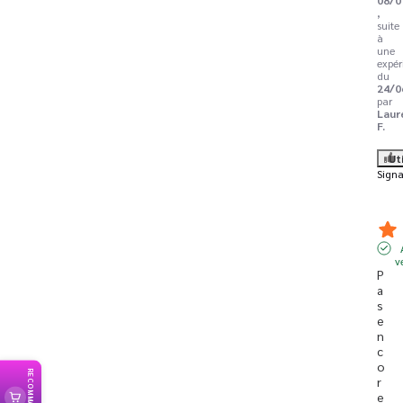
,
suite
à
une
expér
du
24/0
par
Laur
F.
Ut
Signa
v
P
a
s 
e
n
c
o
RECOMMANDER
r
e 