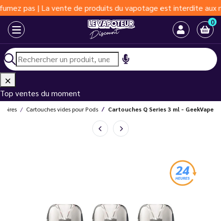
s | La vente de produits du vapotage est interdite aux moins de 
0
Top ventes du moment
ssoires
Cartouches vides pour Pods
Cartouches Q Series 3 ml - GeekVape