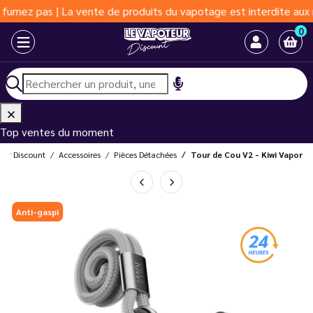
as | La vente de produits du vapotage est interdite aux moins de
0
Top ventes du moment
eur Discount
Accessoires
Pièces Détachées
Tour de Cou V2 - Kiwi Vapor
Anti-gaspi