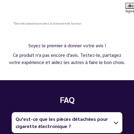
Ut
Signa
*Donnée pseudonymisée à la demande de l'auteur.
Soyez le premier à donner votre avis !
Ce produit n'a pas encore d'avis. Testez-le, partagez
votre expérience et aidez les autres à faire le bon choix.
FAQ
Qu’est-ce que les pièces détachées pour
cigarette électronique ?