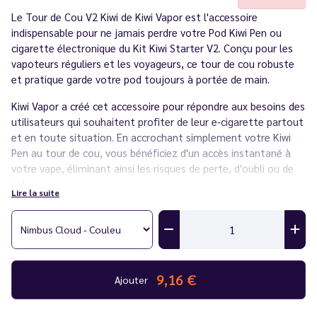
Le Tour de Cou V2 Kiwi de Kiwi Vapor est l'accessoire
indispensable pour ne jamais perdre votre Pod Kiwi Pen ou
cigarette électronique du Kit Kiwi Starter V2. Conçu pour les
vapoteurs réguliers et les voyageurs, ce tour de cou robuste
et pratique garde votre pod toujours à portée de main.
Kiwi Vapor a créé cet accessoire pour répondre aux besoins des
utilisateurs qui souhaitent profiter de leur e-cigarette partout
et en toute situation. En accrochant simplement votre Kiwi
Pen au tour de cou, vous bénéficiez d'un accès instantané à
votre vape, éliminant ainsi les risques de perte, d'oubli ou de
vol.
Lire la suite
Le Tour de Cou V2 Kiwi, compatible avec le Kit Pod Kiwi, ainsi
que les versions Kiwi 2 et Kiwi Spark, combine style et
fonctionnalité pour une commodité maximale. Avec ce tour de
cou, votre pod ne sera plus jamais égaré, vous offrant une
tranquillité d'esprit et un usage pratique au quotidien.
9,16 €
Ajouter