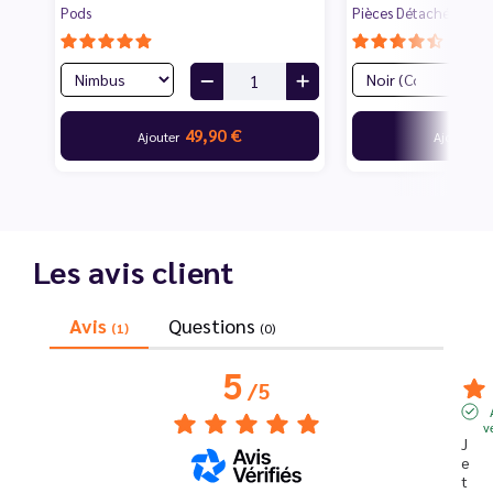
Pods
Pièces Détachées
49,90 €
3
Ajouter
Ajouter
Les avis client
Avis
Questions
(1)
(0)
5
/
5
v
J
e 
t