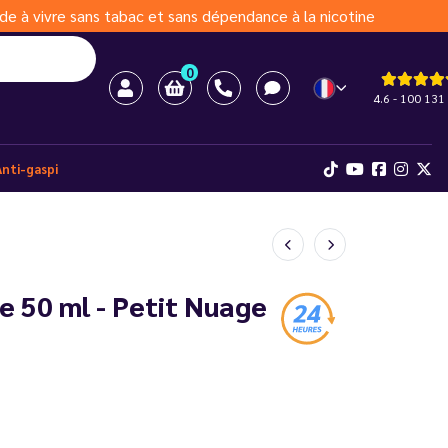
de à vivre sans tabac et sans dépendance à la nicotine
0
4.6 - 100 131 
Anti-gaspi
e 50 ml - Petit Nuage