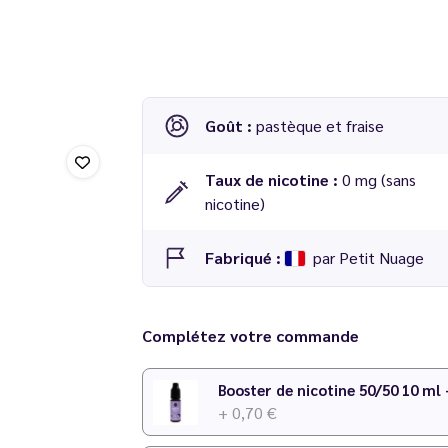
Goût :
pastèque et fraise
Taux de nicotine :
0 mg (sans
nicotine)
Fabriqué :
par Petit Nuage
Attention
: Petit Nuage dévoile sa nouvelle
Complétez votre commande
les recettes restent les mêmes !
Booster de nicotine 50/50 10 ml
+ 0,70 €