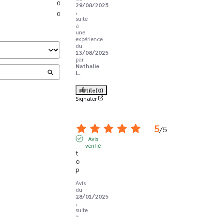
0
29/08/2025
,
0
suite
à
une
expérience
du
13/08/2025
par
Nathalie
L.
Utile
(0)
Signaler
5
/
5
Avis
vérifié
t
o
p
Avis
du
28/01/2025
,
suite
à