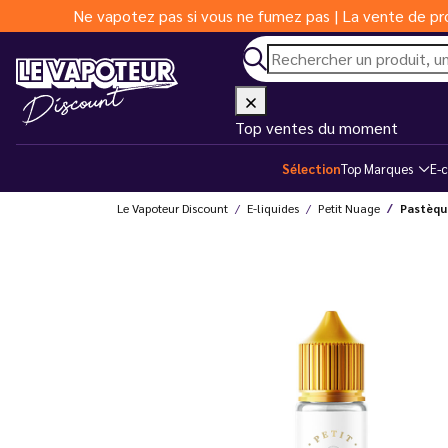
Ne vapotez pas si vous ne fumez pas | La vente de pro
Top ventes du moment
Sélection
Top Marques
E-c
Le Vapoteur Discount
E-liquides
Petit Nuage
Pastèque