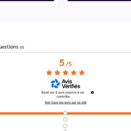
uestions
(0)
5
/
5
Basé sur
2
avis soumis à un
contrôle
Voir tous les avis sur ce site