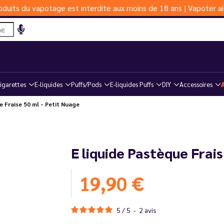
duits du vapotage est interdite aux moins de 18 ans | Vapoter ai
igarettes
E-liquides
Puffs/Pods
E-liquides Puffs
DIY
Accessoires
 Fraise 50 ml - Petit Nuage
E liquide Pastèque Frais
19,90 €
5
/
5
-
2
avis