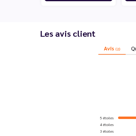
Les avis client
Avis
Q
(2)
5
étoiles
4
étoiles
3
étoiles