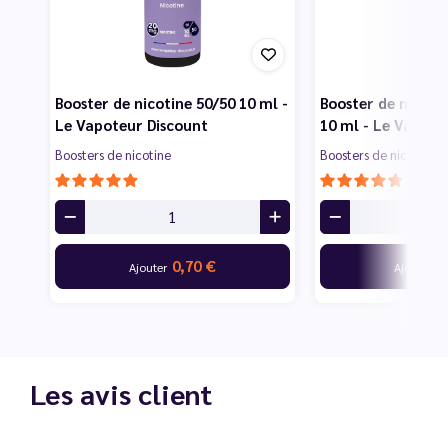
Booster de nicotine 50/50 10 ml -
Booster de nicotin
Le Vapoteur Discount
10 ml - Le Vapote
Boosters de nicotine
Boosters de nicotine
0,70 €
0
Ajouter
Ajouter
Les avis client