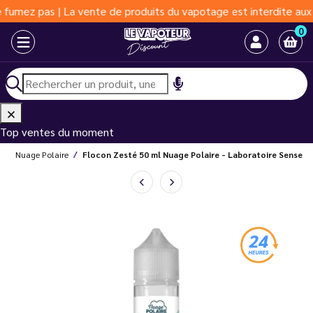
 pas | La vente de produits du vapotage est interdite aux moins 
0
Top ventes du moment
e
Nuage Polaire
Flocon Zesté 50 ml Nuage Polaire - Laboratoire Sense