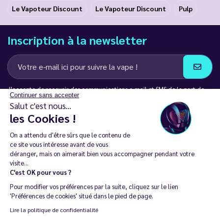
Le Vapoteur Discount
Le Vapoteur Discount
Pulp
Inscription à la newsletter
J’accepte de recevoir des communications e-mail et SMS de la part de
Continuer sans accepter
LD Groupe
Salut c'est nous...
les Cookies !
Restez en contact
On a attendu d'être sûrs que le contenu de
ce site vous intéresse avant de vous
déranger, mais on aimerait bien vous accompagner pendant votre
visite...
C'est OK pour vous ?
La vente de cigarette électronique est interdite chez les moins de
Pour modifier vos préférences par la suite, cliquez sur le lien
18 ans. 🔞
'Préférences de cookies' situé dans le pied de page.
Copyright © 2014 - 2026 Le Vapoteur Discount - Tous droits
Lire la politique de confidentialité
réservés.