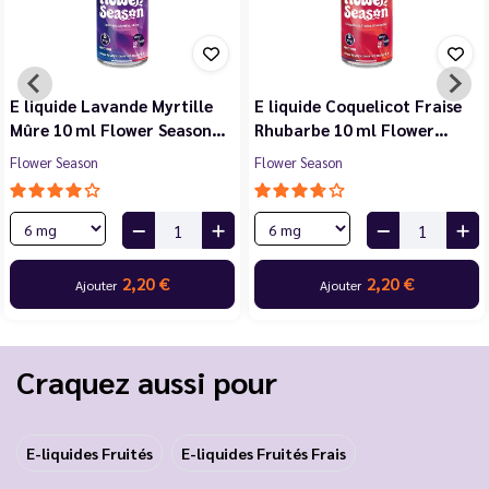
E liquide Violette Cerise
E liquide Jasmin Pêche
Noire Cassis 10 ml Flower…
Blanche Abricot 10 ml…
Flower Season
Flower Season
2,20 €
2,20 €
Ajouter
Ajouter
…
Craquez aussi pour
E-liquides Fruités
E-liquides Fruités Frais