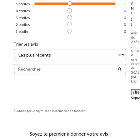
A
5
étoiles
1
N  
4
étoiles
0
!
3
étoiles
0
!
!
2
étoiles
0
1
étoile
0
Avis
du
27/1
Trier les avis
,
suite
à
une
expér
du
30/1
par
L.C.
Ut
Signa
*Donnée pseudonymisée à la demande de l'auteur.
Soyez le premier à donner votre avis !