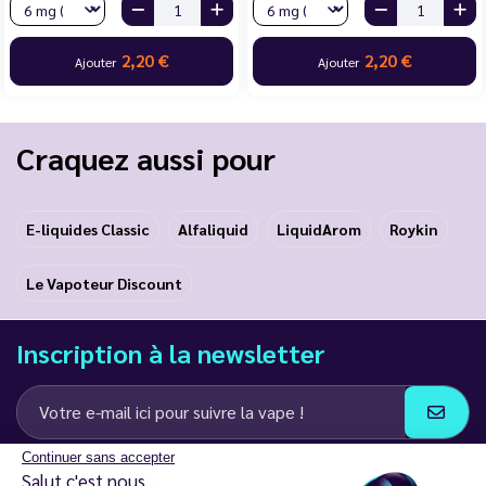
2,20 €
2,20 €
Ajouter
Ajouter
Craquez aussi pour
E-liquides Classic
Alfaliquid
LiquidArom
Roykin
Le Vapoteur Discount
Inscription à la newsletter
Continuer sans accepter
J’accepte de recevoir des communications e-mail et SMS de la part de
Salut c'est nous...
LD Groupe