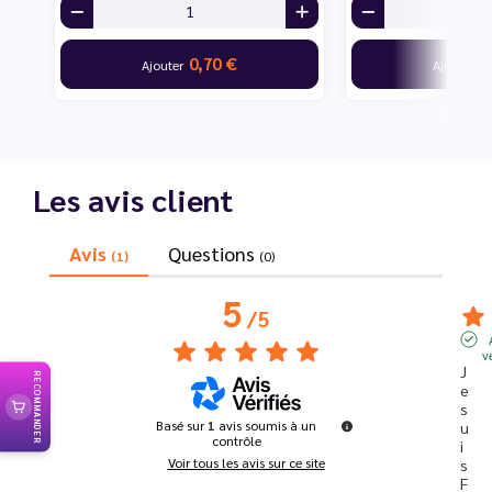
0,70 €
7
Ajouter
Ajouter
Les avis client
Avis
Questions
(1)
(0)
5
/
5
v
J
RECOMMANDER
e 
s
Basé sur
1
avis soumis à un
u
contrôle
i
Voir tous les avis sur ce site
s 
F