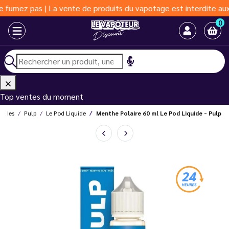
 pas | La vente de produits du vapotage est interdite aux moins 
0
Top ventes du moment
quides
Pulp
Le Pod Liquide
Menthe Polaire 60 ml Le Pod Liquide - Pulp