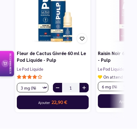
Fleur de Cactus Givrée 60 ml Le
Raisin Noir 60 ml 
RECOMMANDER
Pod Liquide - Pulp
- Pulp
Le Pod Liquide
Le Pod Liquide
On attend vos av
22
Ajouter
22,90 €
Ajouter